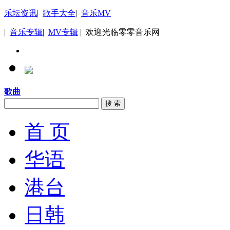
乐坛资讯
|
歌手大全
|
音乐MV
|
音乐专辑
|
MV专辑
| 欢迎光临零零音乐网
歌曲
搜 索
首 页
华语
港台
日韩