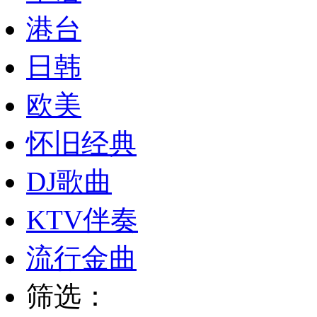
港台
日韩
欧美
怀旧经典
DJ歌曲
KTV伴奏
流行金曲
筛选：