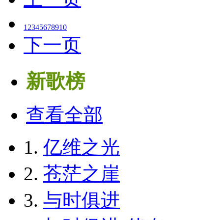
1
2
3
4
5
6
7
8
9
10
下一页
新歌榜
查看全部
1.
亿维之光
2.
苍茫之崖
3.
与时俱进