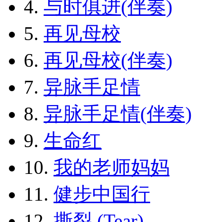
4.
与时俱进(伴奏)
5.
再见母校
6.
再见母校(伴奏)
7.
异脉手足情
8.
异脉手足情(伴奏)
9.
生命红
10.
我的老师妈妈
11.
健步中国行
12.
撕裂 (Tear)