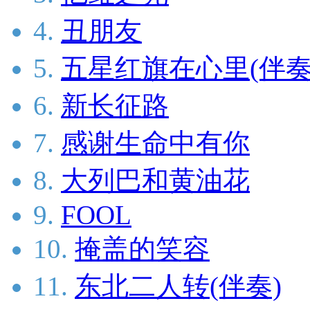
4.
丑朋友
5.
五星红旗在心里(伴奏
6.
新长征路
7.
感谢生命中有你
8.
大列巴和黄油花
9.
FOOL
10.
掩盖的笑容
11.
东北二人转(伴奏)