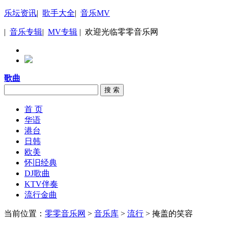
乐坛资讯
|
歌手大全
|
音乐MV
|
音乐专辑
|
MV专辑
| 欢迎光临零零音乐网
歌曲
搜 索
首 页
华语
港台
日韩
欧美
怀旧经典
DJ歌曲
KTV伴奏
流行金曲
当前位置：
零零音乐网
>
音乐库
>
流行
> 掩盖的笑容