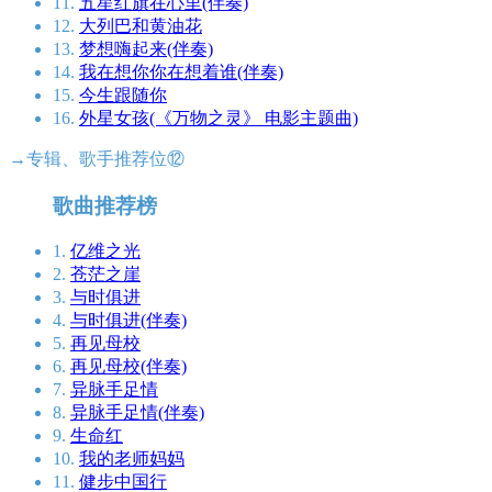
11.
五星红旗在心里(伴奏)
12.
大列巴和黄油花
13.
梦想嗨起来(伴奏)
14.
我在想你你在想着谁(伴奏)
15.
今生跟随你
16.
外星女孩(《万物之灵》 电影主题曲)
→专辑、歌手推荐位⑫
歌曲推荐榜
1.
亿维之光
2.
苍茫之崖
3.
与时俱进
4.
与时俱进(伴奏)
5.
再见母校
6.
再见母校(伴奏)
7.
异脉手足情
8.
异脉手足情(伴奏)
9.
生命红
10.
我的老师妈妈
11.
健步中国行