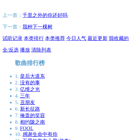
上一首：
千里之外的你还好吗
下一首：
我种下一棵树
试听记录
本类排行
本类推荐
今日人气
最近更新
我收藏的
全/反选
播放
清除列表
歌曲排行榜
1.
皇后大道东
2.
没有的事
3.
亿维之光
4.
三年
5.
丑朋友
6.
新长征路
7.
掩盖的笑容
8.
相约陇之南
9.
FOOL
10.
感谢生命中有你