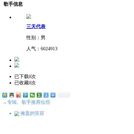
歌手信息
三天代表
性别：男
人气：
6024913
已下载0次
已收藏0次
→专辑、歌手推荐位⑪
掩盖的笑容