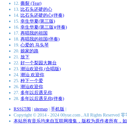
12.
撕裂 (Tear)
13.
比石头还硬的心
14.
比石头还硬的心(伴奏)
15.
幸生华夏(第三版)
16.
幸生华夏(第三版)(伴奏)
17.
再唱我的祖国
18.
再唱我的祖国(伴奏)
19.
心爱的 马头琴
20.
娘家的路
21.
放下
22.
好一个梨园大舞台
23.
潮汕欢迎你 (合唱版)
24.
潮汕 欢迎你
25.
种下一个爱
26.
潮汕欢迎你
27.
多年以后遇见你
28.
多年以后遇见你(伴奏)
RSS订阅
|
sitemap
|
手机版
|
Copyright © 2014 - 2024 00yue.com , All Rights Res
本站所有音乐均来自互联网搜集，版权为原作者所有，如