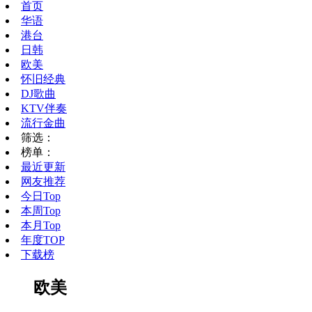
首页
华语
港台
日韩
欧美
怀旧经典
DJ歌曲
KTV伴奏
流行金曲
筛选：
榜单：
最近更新
网友推荐
今日Top
本周Top
本月Top
年度TOP
下载榜
欧美