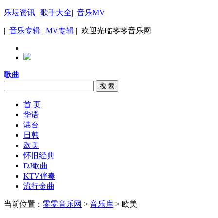
乐坛资讯
|
歌手大全
|
音乐MV
|
音乐专辑
|
MV专辑
| 欢迎光临零零音乐网
歌曲
搜 索
首 页
华语
港台
日韩
欧美
怀旧经典
DJ歌曲
KTV伴奏
流行金曲
当前位置：
零零音乐网
>
音乐库
> 欧美