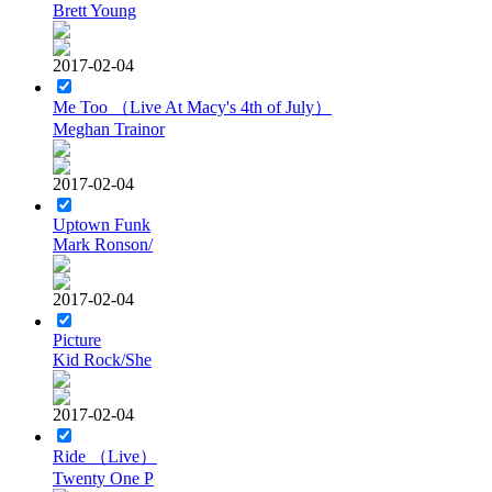
Brett Young
2017-02-04
Me Too （Live At Macy's 4th of July）
Meghan Trainor
2017-02-04
Uptown Funk
Mark Ronson/
2017-02-04
Picture
Kid Rock/She
2017-02-04
Ride （Live）
Twenty One P