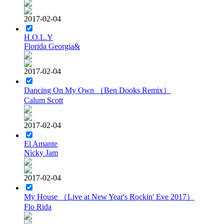
2017-02-04
H.O.L.Y
Florida Georgia&
2017-02-04
Dancing On My Own （Ben Dooks Remix）
Calum Scott
2017-02-04
El Amante
Nicky Jam
2017-02-04
My House （Live at New Year's Rockin' Eve 2017）
Flo Rida