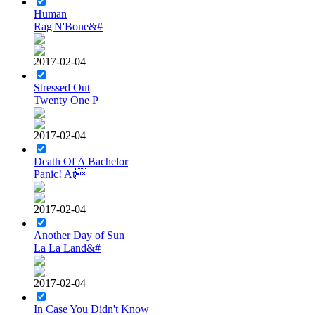
Human
Rag'N'Bone&#
2017-02-04
Stressed Out
Twenty One P
2017-02-04
Death Of A Bachelor
Panic! At
2017-02-04
Another Day of Sun
La La Land&#
2017-02-04
In Case You Didn't Know