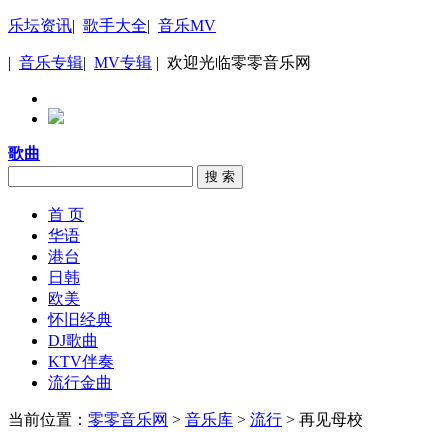
乐坛资讯
|
歌手大全
|
音乐MV
|
音乐专辑
|
MV专辑
| 欢迎光临零零音乐网
歌曲
搜 索
首 页
华语
港台
日韩
欧美
怀旧经典
DJ歌曲
KTV伴奏
流行金曲
当前位置：
零零音乐网
>
音乐库
>
流行
> 再见母校