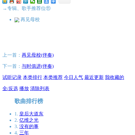
→专辑、歌手推荐位⑪
再见母校
上一首：
再见母校(伴奏)
下一首：
与时俱进(伴奏)
试听记录
本类排行
本类推荐
今日人气
最近更新
我收藏的
全/反选
播放
清除列表
歌曲排行榜
1.
皇后大道东
2.
亿维之光
3.
没有的事
4.
三年