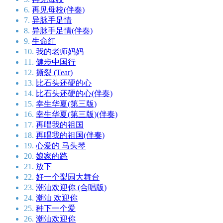
6.
再见母校(伴奏)
7.
异脉手足情
8.
异脉手足情(伴奏)
9.
生命红
10.
我的老师妈妈
11.
健步中国行
12.
撕裂 (Tear)
13.
比石头还硬的心
14.
比石头还硬的心(伴奏)
15.
幸生华夏(第三版)
16.
幸生华夏(第三版)(伴奏)
17.
再唱我的祖国
18.
再唱我的祖国(伴奏)
19.
心爱的 马头琴
20.
娘家的路
21.
放下
22.
好一个梨园大舞台
23.
潮汕欢迎你 (合唱版)
24.
潮汕 欢迎你
25.
种下一个爱
26.
潮汕欢迎你