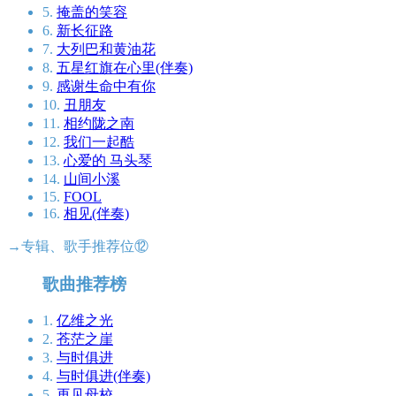
5.
掩盖的笑容
6.
新长征路
7.
大列巴和黄油花
8.
五星红旗在心里(伴奏)
9.
感谢生命中有你
10.
丑朋友
11.
相约陇之南
12.
我们一起酷
13.
心爱的 马头琴
14.
山间小溪
15.
FOOL
16.
相见(伴奏)
→专辑、歌手推荐位⑫
歌曲推荐榜
1.
亿维之光
2.
苍茫之崖
3.
与时俱进
4.
与时俱进(伴奏)
5.
再见母校