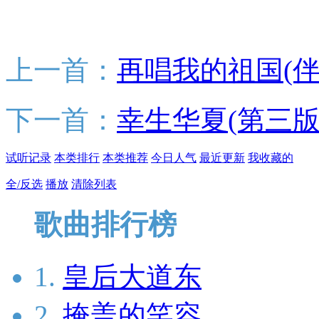
上一首：
再唱我的祖国(伴
下一首：
幸生华夏(第三版)
试听记录
本类排行
本类推荐
今日人气
最近更新
我收藏的
全/反选
播放
清除列表
歌曲排行榜
1.
皇后大道东
2.
掩盖的笑容