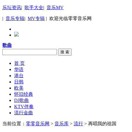
乐坛资讯
|
歌手大全
|
音乐MV
|
音乐专辑
|
MV专辑
| 欢迎光临零零音乐网
歌曲
搜 索
首 页
华语
港台
日韩
欧美
怀旧经典
DJ歌曲
KTV伴奏
流行金曲
当前位置：
零零音乐网
>
音乐库
>
流行
> 再唱我的祖国