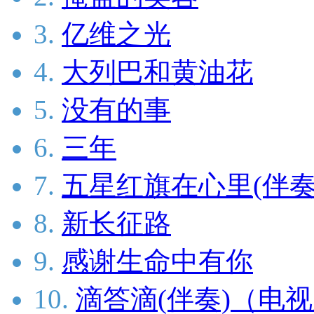
3.
亿维之光
4.
大列巴和黄油花
5.
没有的事
6.
三年
7.
五星红旗在心里(伴奏
8.
新长征路
9.
感谢生命中有你
10.
滴答滴(伴奏)（电