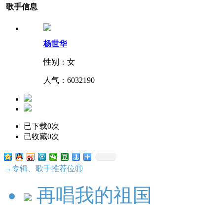
歌手信息
杨世华
性别：女
人气：
6032190
已下载0次
已收藏0次
→专辑、歌手推荐位⑪
再唱我的祖国