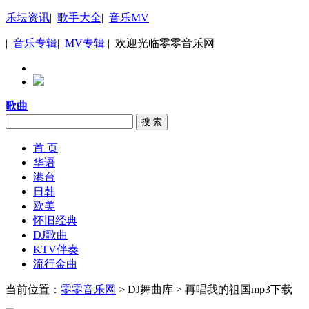
乐坛资讯
|
歌手大全
|
音乐MV
|
音乐专辑
|
MV专辑
| 欢迎光临零零音乐网
歌曲
搜 索
首 页
华语
港台
日韩
欧美
怀旧经典
DJ歌曲
KTV伴奏
流行金曲
当前位置：
零零音乐网
> DJ舞曲库 > 再唱我的祖国mp3下载