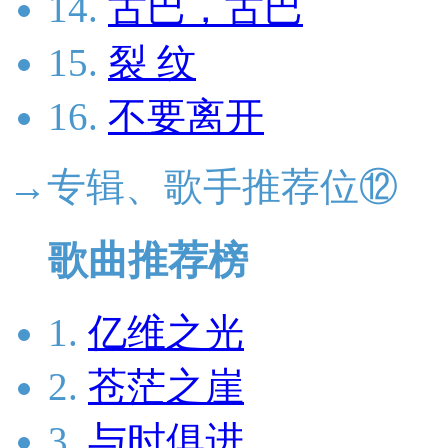
14.
古巴，古巴
15.
裂 纹
16.
不要离开
→专辑、歌手推荐位⑫
歌曲推荐榜
1.
亿维之光
2.
苍茫之崖
3.
与时俱进