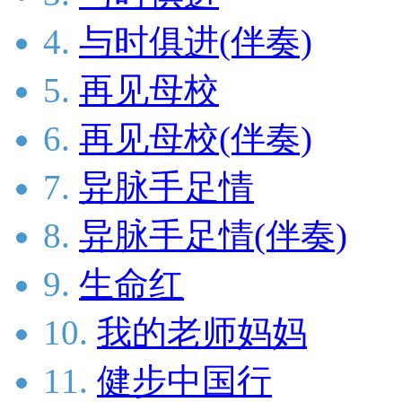
4.
与时俱进(伴奏)
5.
再见母校
6.
再见母校(伴奏)
7.
异脉手足情
8.
异脉手足情(伴奏)
9.
生命红
10.
我的老师妈妈
11.
健步中国行