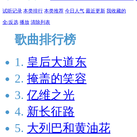
试听记录
本类排行
本类推荐
今日人气
最近更新
我收藏的
全/反选
播放
清除列表
歌曲排行榜
1.
皇后大道东
2.
掩盖的笑容
3.
亿维之光
4.
新长征路
5.
大列巴和黄油花