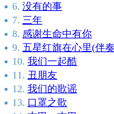
6.
没有的事
7.
三年
8.
感谢生命中有你
9.
五星红旗在心里(伴奏
10.
我们一起酷
11.
丑朋友
12.
我们的歌谣
13.
口罩之歌