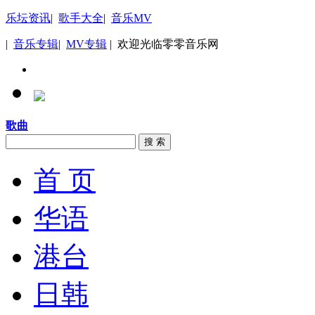
乐坛资讯
|
歌手大全
|
音乐MV
|
音乐专辑
|
MV专辑
| 欢迎光临零零音乐网
歌曲
搜 索
首 页
华语
港台
日韩