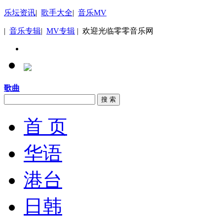
乐坛资讯
|
歌手大全
|
音乐MV
|
音乐专辑
|
MV专辑
| 欢迎光临零零音乐网
歌曲
搜 索
首 页
华语
港台
日韩