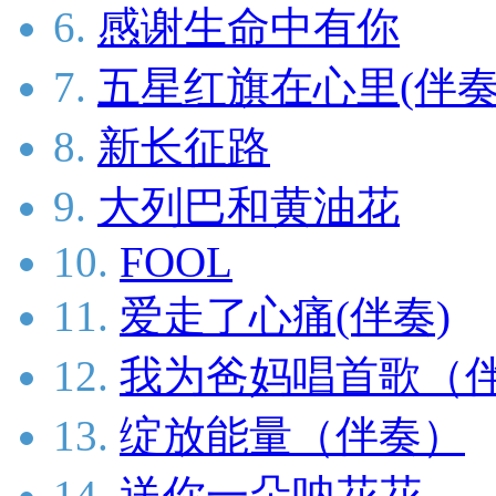
6.
感谢生命中有你
7.
五星红旗在心里(伴奏
8.
新长征路
9.
大列巴和黄油花
10.
FOOL
11.
爱走了心痛(伴奏)
12.
我为爸妈唱首歌（
13.
绽放能量（伴奏）
14.
送你一朵呐花花