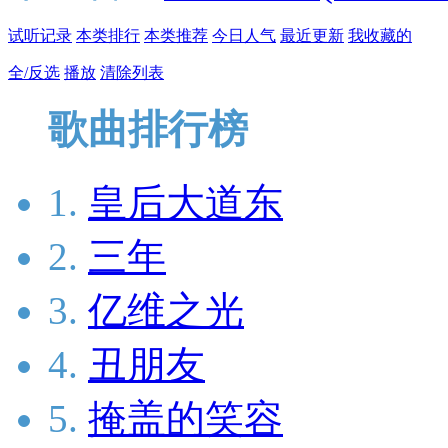
试听记录
本类排行
本类推荐
今日人气
最近更新
我收藏的
全/反选
播放
清除列表
歌曲排行榜
1.
皇后大道东
2.
三年
3.
亿维之光
4.
丑朋友
5.
掩盖的笑容