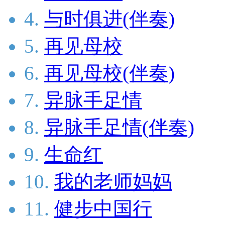
4.
与时俱进(伴奏)
5.
再见母校
6.
再见母校(伴奏)
7.
异脉手足情
8.
异脉手足情(伴奏)
9.
生命红
10.
我的老师妈妈
11.
健步中国行