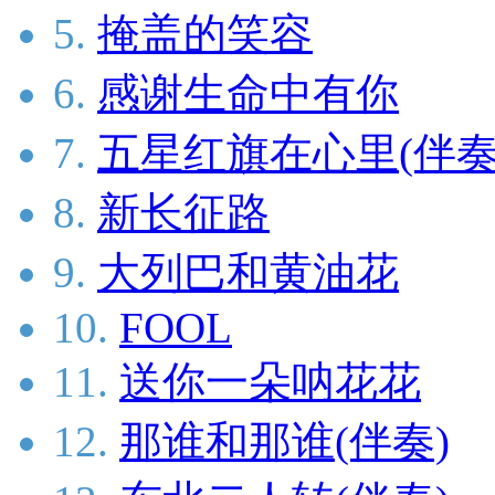
5.
掩盖的笑容
6.
感谢生命中有你
7.
五星红旗在心里(伴奏
8.
新长征路
9.
大列巴和黄油花
10.
FOOL
11.
送你一朵呐花花
12.
那谁和那谁(伴奏)