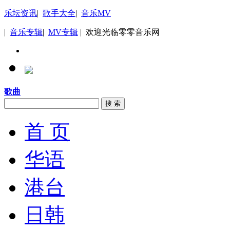
乐坛资讯
|
歌手大全
|
音乐MV
|
音乐专辑
|
MV专辑
| 欢迎光临零零音乐网
歌曲
搜 索
首 页
华语
港台
日韩