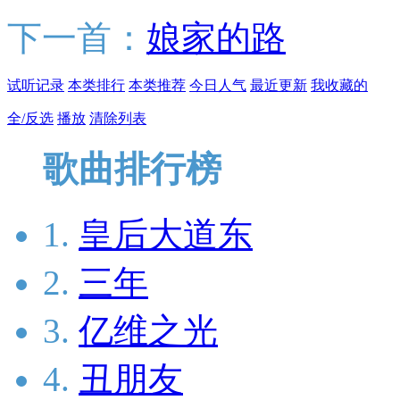
下一首：
娘家的路
试听记录
本类排行
本类推荐
今日人气
最近更新
我收藏的
全/反选
播放
清除列表
歌曲排行榜
1.
皇后大道东
2.
三年
3.
亿维之光
4.
丑朋友