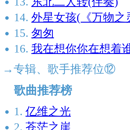
13.
东北二人转(伴奏)
14.
外星女孩(《万物之
15.
匆匆
16.
我在想你你在想着谁
→专辑、歌手推荐位⑫
歌曲推荐榜
1.
亿维之光
2.
苍茫之崖