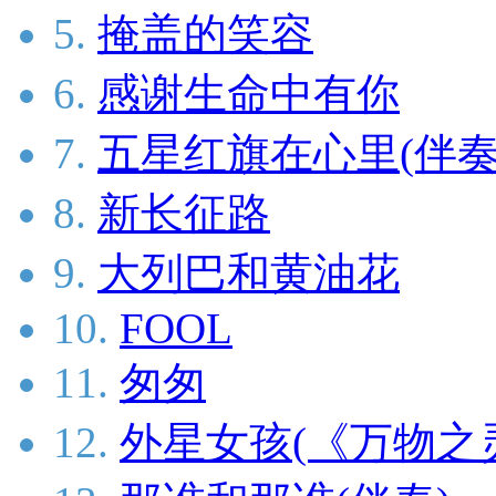
5.
掩盖的笑容
6.
感谢生命中有你
7.
五星红旗在心里(伴奏
8.
新长征路
9.
大列巴和黄油花
10.
FOOL
11.
匆匆
12.
外星女孩(《万物之