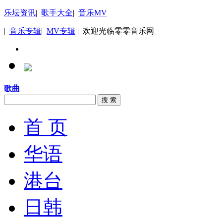
乐坛资讯
|
歌手大全
|
音乐MV
|
音乐专辑
|
MV专辑
| 欢迎光临零零音乐网
歌曲
搜 索
首 页
华语
港台
日韩