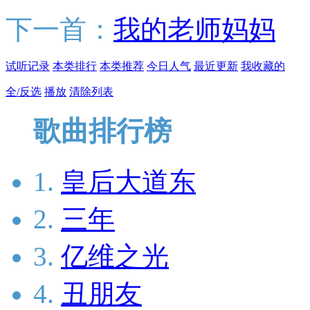
下一首：
我的老师妈妈
试听记录
本类排行
本类推荐
今日人气
最近更新
我收藏的
全/反选
播放
清除列表
歌曲排行榜
1.
皇后大道东
2.
三年
3.
亿维之光
4.
丑朋友