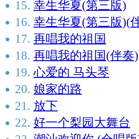
15.
幸生华夏(第三版)
16.
幸生华夏(第三版)(
17.
再唱我的祖国
18.
再唱我的祖国(伴奏)
19.
心爱的 马头琴
20.
娘家的路
21.
放下
22.
好一个梨园大舞台