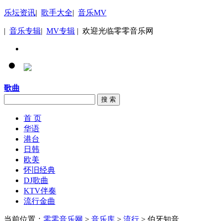
乐坛资讯
|
歌手大全
|
音乐MV
|
音乐专辑
|
MV专辑
| 欢迎光临零零音乐网
歌曲
搜 索
首 页
华语
港台
日韩
欧美
怀旧经典
DJ歌曲
KTV伴奏
流行金曲
当前位置：
零零音乐网
>
音乐库
>
流行
> 伯牙知音