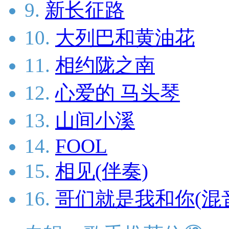
9.
新长征路
10.
大列巴和黄油花
11.
相约陇之南
12.
心爱的 马头琴
13.
山间小溪
14.
FOOL
15.
相见(伴奏)
16.
哥们就是我和你(混