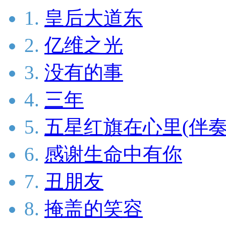
1.
皇后大道东
2.
亿维之光
3.
没有的事
4.
三年
5.
五星红旗在心里(伴奏
6.
感谢生命中有你
7.
丑朋友
8.
掩盖的笑容