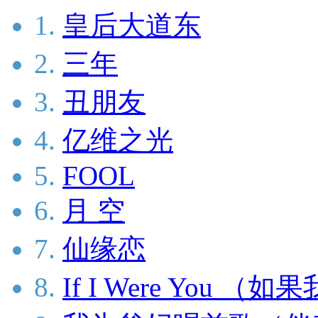
1.
皇后大道东
2.
三年
3.
丑朋友
4.
亿维之光
5.
FOOL
6.
月 空
7.
仙缘恋
8.
If I Were You （