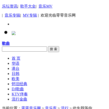
乐坛资讯
|
歌手大全
|
音乐MV
|
音乐专辑
|
MV专辑
| 欢迎光临零零音乐网
歌曲
搜 索
首 页
华语
港台
日韩
欧美
怀旧经典
DJ歌曲
KTV伴奏
流行金曲
当前位置：
零零音乐网
>
音乐库
>
流行
> 此生我等你