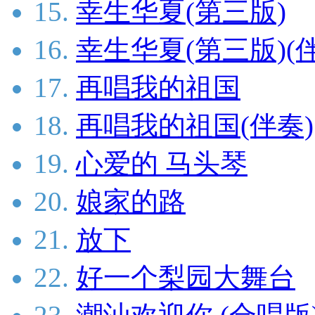
15.
幸生华夏(第三版)
16.
幸生华夏(第三版)(
17.
再唱我的祖国
18.
再唱我的祖国(伴奏)
19.
心爱的 马头琴
20.
娘家的路
21.
放下
22.
好一个梨园大舞台