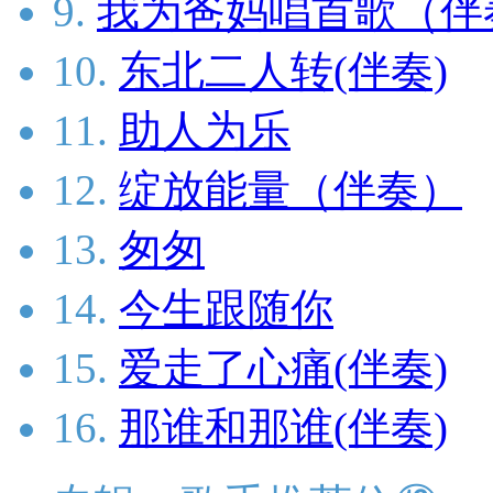
9.
我为爸妈唱首歌（伴
10.
东北二人转(伴奏)
11.
助人为乐
12.
绽放能量（伴奏）
13.
匆匆
14.
今生跟随你
15.
爱走了心痛(伴奏)
16.
那谁和那谁(伴奏)