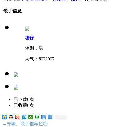
歌手信息
德仔
性别：男
人气：
6022007
已下载0次
已收藏0次
→专辑、歌手推荐位⑪