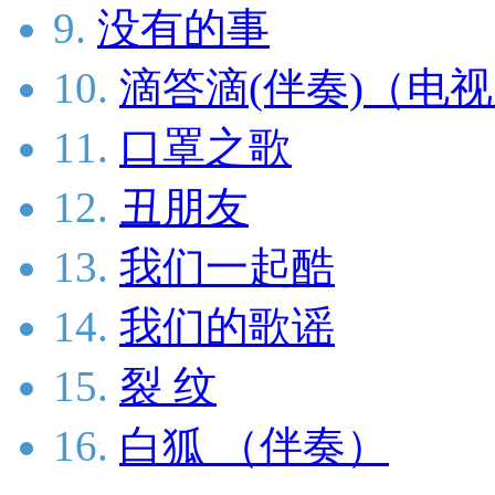
9.
没有的事
10.
滴答滴(伴奏)（电
11.
口罩之歌
12.
丑朋友
13.
我们一起酷
14.
我们的歌谣
15.
裂 纹
16.
白狐 （伴奏）