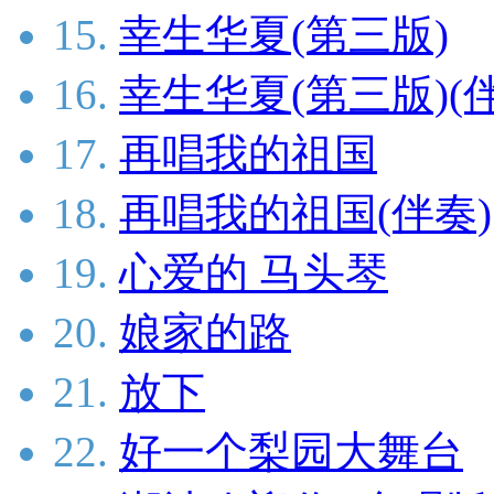
15.
幸生华夏(第三版)
16.
幸生华夏(第三版)(
17.
再唱我的祖国
18.
再唱我的祖国(伴奏)
19.
心爱的 马头琴
20.
娘家的路
21.
放下
22.
好一个梨园大舞台