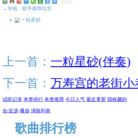
→专辑、歌手推荐位⑪
一粒星砂
上一首：
一粒星砂(伴奏)
下一首：
万寿宫的老街小巷
试听记录
本类排行
本类推荐
今日人气
最近更新
我收藏的
全/反选
播放
清除列表
歌曲排行榜