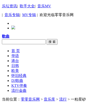
乐坛资讯
|
歌手大全
|
音乐MV
|
音乐专辑
|
MV专辑
| 欢迎光临零零音乐网
歌曲
搜 索
首 页
华语
港台
日韩
欧美
怀旧经典
DJ歌曲
KTV伴奏
流行金曲
当前位置：
零零音乐网
>
音乐库
>
流行
> 一粒星砂