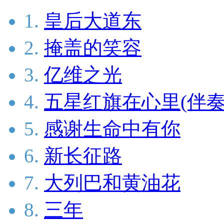
1.
皇后大道东
2.
掩盖的笑容
3.
亿维之光
4.
五星红旗在心里(伴奏
5.
感谢生命中有你
6.
新长征路
7.
大列巴和黄油花
8.
三年