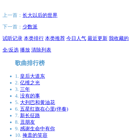
上一首：
长大以后的世界
下一首：
少数派
试听记录
本类排行
本类推荐
今日人气
最近更新
我收藏的
全/反选
播放
清除列表
歌曲排行榜
1.
皇后大道东
2.
亿维之光
3.
三年
4.
没有的事
5.
大列巴和黄油花
6.
五星红旗在心里(伴奏)
7.
新长征路
8.
丑朋友
9.
感谢生命中有你
10.
掩盖的笑容