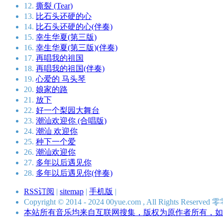
12.
撕裂 (Tear)
13.
比石头还硬的心
14.
比石头还硬的心(伴奏)
15.
幸生华夏(第三版)
16.
幸生华夏(第三版)(伴奏)
17.
再唱我的祖国
18.
再唱我的祖国(伴奏)
19.
心爱的 马头琴
20.
娘家的路
21.
放下
22.
好一个梨园大舞台
23.
潮汕欢迎你 (合唱版)
24.
潮汕 欢迎你
25.
种下一个爱
26.
潮汕欢迎你
27.
多年以后遇见你
28.
多年以后遇见你(伴奏)
RSS订阅
|
sitemap
|
手机版
|
Copyright © 2014 - 2024 00yue.com , All Rights Res
本站所有音乐均来自互联网搜集，版权为原作者所有，如