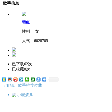
歌手信息
韩红
性别： 女
人气：
6028705
已下载62次
已收藏0次
→专辑、歌手推荐位⑪
小屁孩儿