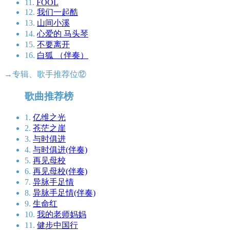
11.
FOOL
12.
我们一起酷
13.
山间小溪
14.
心爱的 马头琴
15.
不要离开
16.
白狐 （伴奏）
→专辑、歌手推荐位⑫
歌曲推荐榜
1.
亿维之光
2.
苍茫之崖
3.
与时俱进
4.
与时俱进(伴奏)
5.
再见母校
6.
再见母校(伴奏)
7.
异脉手足情
8.
异脉手足情(伴奏)
9.
生命红
10.
我的老师妈妈
11.
健步中国行