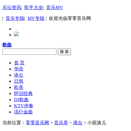
乐坛资讯
|
歌手大全
|
音乐MV
|
音乐专辑
|
MV专辑
| 欢迎光临零零音乐网
歌曲
搜 索
首 页
华语
港台
日韩
欧美
怀旧经典
DJ歌曲
KTV伴奏
流行金曲
当前位置：
零零音乐网
>
音乐库
>
港台
> 小屁孩儿