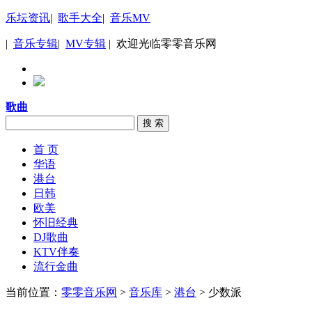
乐坛资讯
|
歌手大全
|
音乐MV
|
音乐专辑
|
MV专辑
| 欢迎光临零零音乐网
歌曲
搜 索
首 页
华语
港台
日韩
欧美
怀旧经典
DJ歌曲
KTV伴奏
流行金曲
当前位置：
零零音乐网
>
音乐库
>
港台
> 少数派