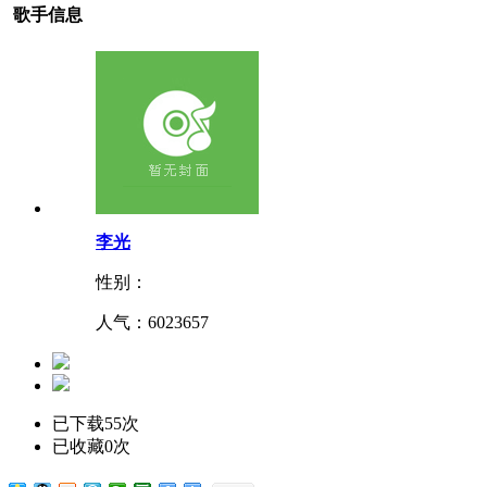
歌手信息
李光
性别：
人气：
6023657
已下载55次
已收藏0次