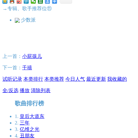
→专辑、歌手推荐位⑪
少数派
上一首：
小屁孩儿
下一首：
千禧
试听记录
本类排行
本类推荐
今日人气
最近更新
我收藏的
全/反选
播放
清除列表
歌曲排行榜
1.
皇后大道东
2.
三年
3.
亿维之光
4.
丑朋友