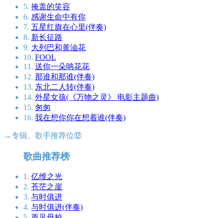
5.
掩盖的笑容
6.
感谢生命中有你
7.
五星红旗在心里(伴奏)
8.
新长征路
9.
大列巴和黄油花
10.
FOOL
11.
送你一朵呐花花
12.
那谁和那谁(伴奏)
13.
东北二人转(伴奏)
14.
外星女孩(《万物之灵》 电影主题曲)
15.
匆匆
16.
我在想你你在想着谁(伴奏)
→专辑、歌手推荐位⑫
歌曲推荐榜
1.
亿维之光
2.
苍茫之崖
3.
与时俱进
4.
与时俱进(伴奏)
5.
再见母校