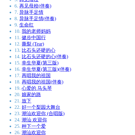
6.
再见母校(伴奏)
7.
异脉手足情
8.
异脉手足情(伴奏)
9.
生命红
10.
我的老师妈妈
11.
健步中国行
12.
撕裂 (Tear)
13.
比石头还硬的心
14.
比石头还硬的心(伴奏)
15.
幸生华夏(第三版)
16.
幸生华夏(第三版)(伴奏)
17.
再唱我的祖国
18.
再唱我的祖国(伴奏)
19.
心爱的 马头琴
20.
娘家的路
21.
放下
22.
好一个梨园大舞台
23.
潮汕欢迎你 (合唱版)
24.
潮汕 欢迎你
25.
种下一个爱
26.
潮汕欢迎你