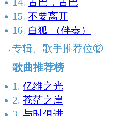
14.
古巴，古巴
15.
不要离开
16.
白狐 （伴奏）
→专辑、歌手推荐位⑫
歌曲推荐榜
1.
亿维之光
2.
苍茫之崖
3.
与时俱进