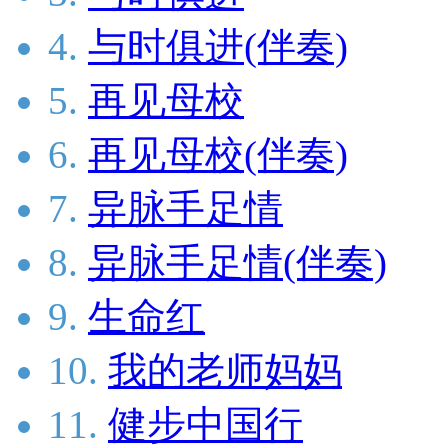
4.
与时俱进(伴奏)
5.
再见母校
6.
再见母校(伴奏)
7.
异脉手足情
8.
异脉手足情(伴奏)
9.
生命红
10.
我的老师妈妈
11.
健步中国行