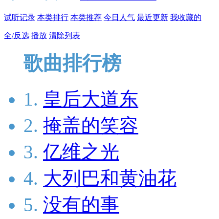
试听记录
本类排行
本类推荐
今日人气
最近更新
我收藏的
全/反选
播放
清除列表
歌曲排行榜
1.
皇后大道东
2.
掩盖的笑容
3.
亿维之光
4.
大列巴和黄油花
5.
没有的事