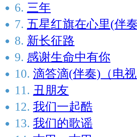
6.
三年
7.
五星红旗在心里(伴奏
8.
新长征路
9.
感谢生命中有你
10.
滴答滴(伴奏)（电
11.
丑朋友
12.
我们一起酷
13.
我们的歌谣