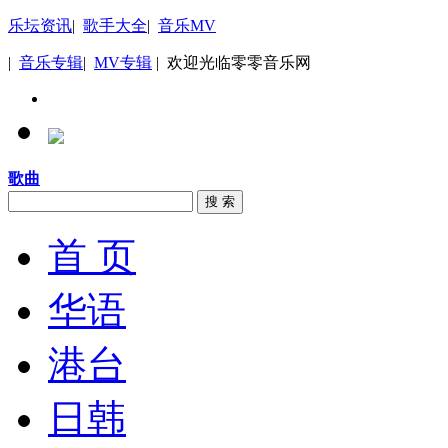
乐坛资讯
|
歌手大全
|
音乐MV
|
音乐专辑
|
MV专辑
| 欢迎光临零零音乐网
歌曲
搜 索
首 页
华语
港台
日韩