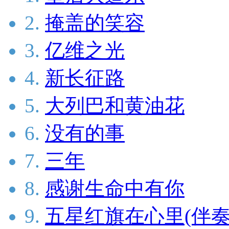
2.
掩盖的笑容
3.
亿维之光
4.
新长征路
5.
大列巴和黄油花
6.
没有的事
7.
三年
8.
感谢生命中有你
9.
五星红旗在心里(伴奏