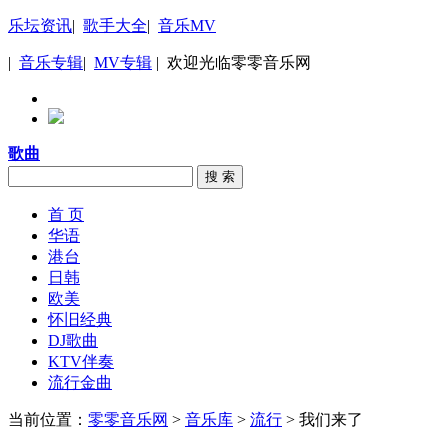
乐坛资讯
|
歌手大全
|
音乐MV
|
音乐专辑
|
MV专辑
| 欢迎光临零零音乐网
歌曲
搜 索
首 页
华语
港台
日韩
欧美
怀旧经典
DJ歌曲
KTV伴奏
流行金曲
当前位置：
零零音乐网
>
音乐库
>
流行
> 我们来了