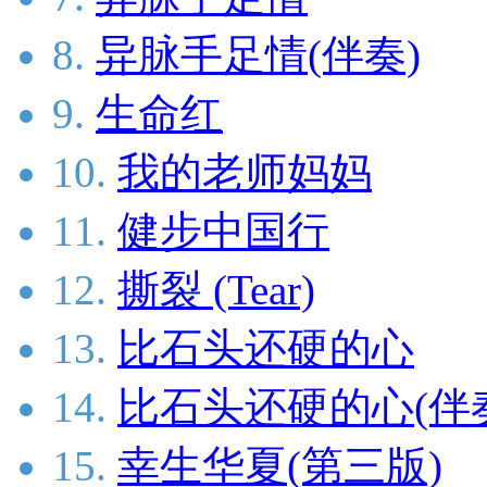
8.
异脉手足情(伴奏)
9.
生命红
10.
我的老师妈妈
11.
健步中国行
12.
撕裂 (Tear)
13.
比石头还硬的心
14.
比石头还硬的心(伴
15.
幸生华夏(第三版)