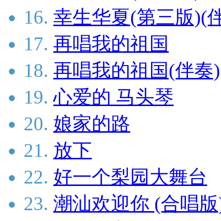
16.
幸生华夏(第三版)(
17.
再唱我的祖国
18.
再唱我的祖国(伴奏)
19.
心爱的 马头琴
20.
娘家的路
21.
放下
22.
好一个梨园大舞台
23.
潮汕欢迎你 (合唱版