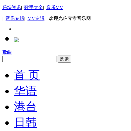
乐坛资讯
|
歌手大全
|
音乐MV
|
音乐专辑
|
MV专辑
| 欢迎光临零零音乐网
歌曲
搜 索
首 页
华语
港台
日韩