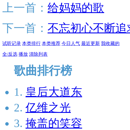
上一首：
给妈妈的歌
下一首：
不忘初心不断追
试听记录
本类排行
本类推荐
今日人气
最近更新
我收藏的
全/反选
播放
清除列表
歌曲排行榜
1.
皇后大道东
2.
亿维之光
3.
掩盖的笑容