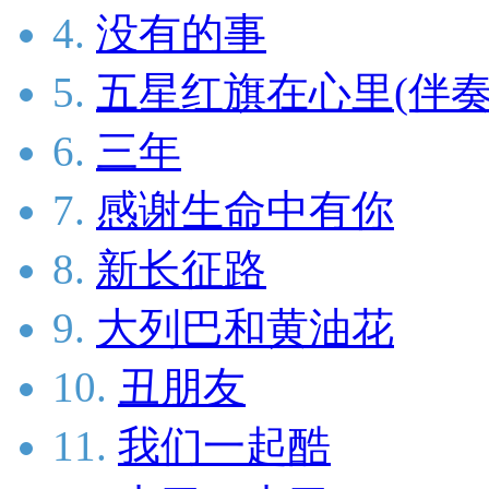
4.
没有的事
5.
五星红旗在心里(伴奏
6.
三年
7.
感谢生命中有你
8.
新长征路
9.
大列巴和黄油花
10.
丑朋友
11.
我们一起酷