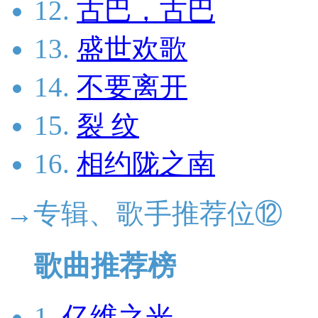
12.
古巴，古巴
13.
盛世欢歌
14.
不要离开
15.
裂 纹
16.
相约陇之南
→专辑、歌手推荐位⑫
歌曲推荐榜
1.
亿维之光