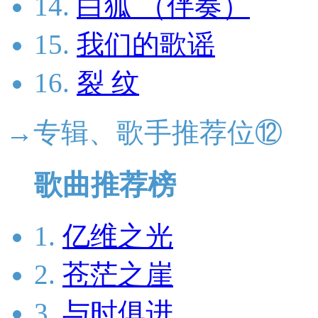
14.
白狐 （伴奏）
15.
我们的歌谣
16.
裂 纹
→专辑、歌手推荐位⑫
歌曲推荐榜
1.
亿维之光
2.
苍茫之崖
3.
与时俱进