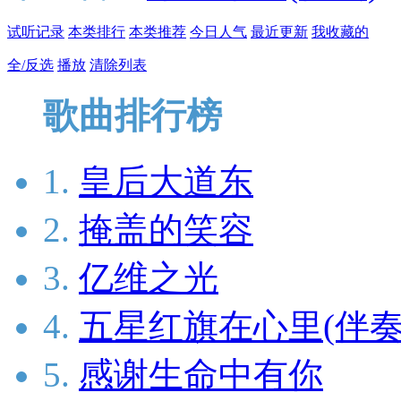
试听记录
本类排行
本类推荐
今日人气
最近更新
我收藏的
全/反选
播放
清除列表
歌曲排行榜
1.
皇后大道东
2.
掩盖的笑容
3.
亿维之光
4.
五星红旗在心里(伴奏
5.
感谢生命中有你