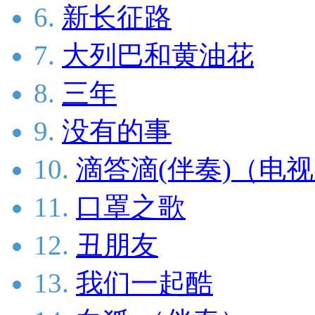
6.
新长征路
7.
大列巴和黄油花
8.
三年
9.
没有的事
10.
滴答滴(伴奏)（电
11.
口罩之歌
12.
丑朋友
13.
我们一起酷