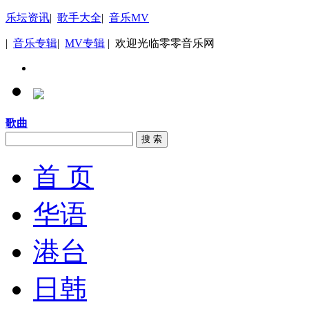
乐坛资讯
|
歌手大全
|
音乐MV
|
音乐专辑
|
MV专辑
| 欢迎光临零零音乐网
歌曲
搜 索
首 页
华语
港台
日韩