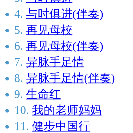
4.
与时俱进(伴奏)
5.
再见母校
6.
再见母校(伴奏)
7.
异脉手足情
8.
异脉手足情(伴奏)
9.
生命红
10.
我的老师妈妈
11.
健步中国行