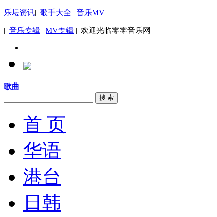
乐坛资讯
|
歌手大全
|
音乐MV
|
音乐专辑
|
MV专辑
| 欢迎光临零零音乐网
歌曲
搜 索
首 页
华语
港台
日韩