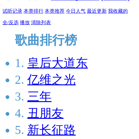
试听记录
本类排行
本类推荐
今日人气
最近更新
我收藏的
全/反选
播放
清除列表
歌曲排行榜
1.
皇后大道东
2.
亿维之光
3.
三年
4.
丑朋友
5.
新长征路