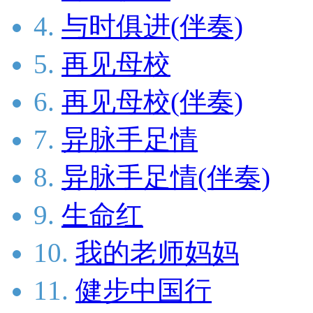
4.
与时俱进(伴奏)
5.
再见母校
6.
再见母校(伴奏)
7.
异脉手足情
8.
异脉手足情(伴奏)
9.
生命红
10.
我的老师妈妈
11.
健步中国行