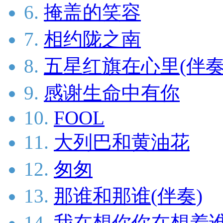
6.
掩盖的笑容
7.
相约陇之南
8.
五星红旗在心里(伴奏
9.
感谢生命中有你
10.
FOOL
11.
大列巴和黄油花
12.
匆匆
13.
那谁和那谁(伴奏)
14.
我在想你你在想着谁