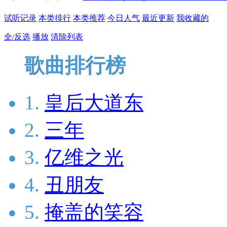
试听记录
本类排行
本类推荐
今日人气
最近更新
我收藏的
全/反选
播放
清除列表
歌曲排行榜
1.
皇后大道东
2.
三年
3.
亿维之光
4.
丑朋友
5.
掩盖的笑容