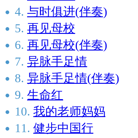
4.
与时俱进(伴奏)
5.
再见母校
6.
再见母校(伴奏)
7.
异脉手足情
8.
异脉手足情(伴奏)
9.
生命红
10.
我的老师妈妈
11.
健步中国行