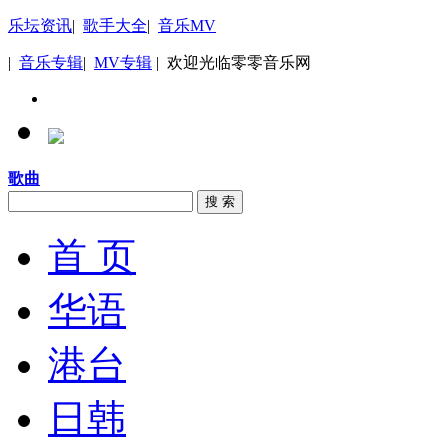
乐坛资讯
|
歌手大全
|
音乐MV
|
音乐专辑
|
MV专辑
| 欢迎光临零零音乐网
歌曲
搜 索
首 页
华语
港台
日韩