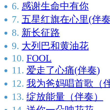
6.
感谢生命中有你
7.
五星红旗在心里(伴奏
8.
新长征路
9.
大列巴和黄油花
10.
FOOL
11.
爱走了心痛(伴奏)
12.
我为爸妈唱首歌（
13.
绽放能量（伴奏）
14.
送你一朵呐花花