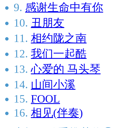
9.
感谢生命中有你
10.
丑朋友
11.
相约陇之南
12.
我们一起酷
13.
心爱的 马头琴
14.
山间小溪
15.
FOOL
16.
相见(伴奏)