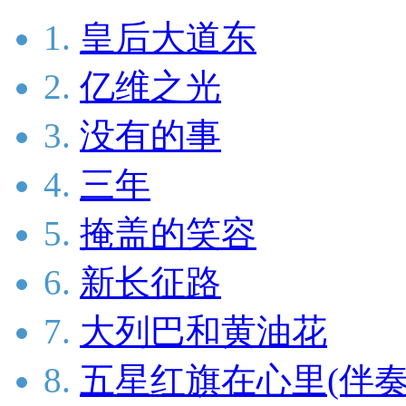
1.
皇后大道东
2.
亿维之光
3.
没有的事
4.
三年
5.
掩盖的笑容
6.
新长征路
7.
大列巴和黄油花
8.
五星红旗在心里(伴奏