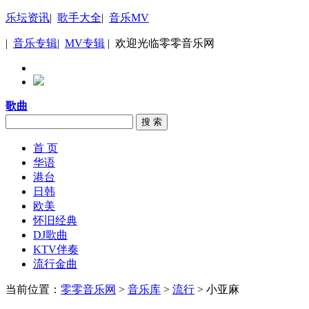
乐坛资讯
|
歌手大全
|
音乐MV
|
音乐专辑
|
MV专辑
| 欢迎光临零零音乐网
歌曲
搜 索
首 页
华语
港台
日韩
欧美
怀旧经典
DJ歌曲
KTV伴奏
流行金曲
当前位置：
零零音乐网
>
音乐库
>
流行
> 小亚麻