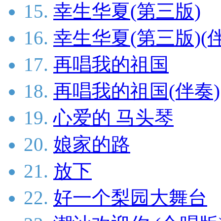
15.
幸生华夏(第三版)
16.
幸生华夏(第三版)(
17.
再唱我的祖国
18.
再唱我的祖国(伴奏)
19.
心爱的 马头琴
20.
娘家的路
21.
放下
22.
好一个梨园大舞台