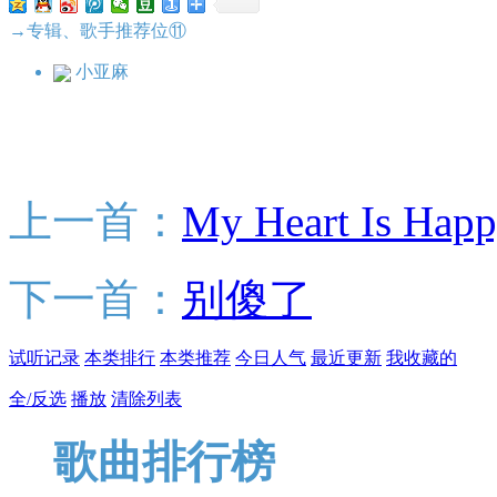
→专辑、歌手推荐位⑪
小亚麻
上一首：
My Heart Is Hap
下一首：
别傻了
试听记录
本类排行
本类推荐
今日人气
最近更新
我收藏的
全/反选
播放
清除列表
歌曲排行榜