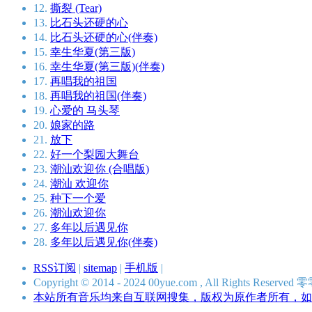
12.
撕裂 (Tear)
13.
比石头还硬的心
14.
比石头还硬的心(伴奏)
15.
幸生华夏(第三版)
16.
幸生华夏(第三版)(伴奏)
17.
再唱我的祖国
18.
再唱我的祖国(伴奏)
19.
心爱的 马头琴
20.
娘家的路
21.
放下
22.
好一个梨园大舞台
23.
潮汕欢迎你 (合唱版)
24.
潮汕 欢迎你
25.
种下一个爱
26.
潮汕欢迎你
27.
多年以后遇见你
28.
多年以后遇见你(伴奏)
RSS订阅
|
sitemap
|
手机版
|
Copyright © 2014 - 2024 00yue.com , All Rights Res
本站所有音乐均来自互联网搜集，版权为原作者所有，如