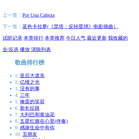
上一首：
Por Una Cabeza
下一首：
蓝色卡拉萝(《昆塔：反转星球》电影插曲）
试听记录
本类排行
本类推荐
今日人气
最近更新
我收藏的
全/反选
播放
清除列表
歌曲排行榜
1.
皇后大道东
2.
亿维之光
3.
没有的事
4.
三年
5.
掩盖的笑容
6.
新长征路
7.
大列巴和黄油花
8.
五星红旗在心里(伴奏)
9.
感谢生命中有你
10.
丑朋友