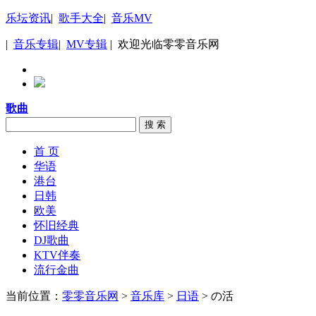
乐坛资讯
|
歌手大全
|
音乐MV
|
音乐专辑
|
MV专辑
| 欢迎光临零零音乐网
歌曲
搜 索
首 页
华语
港台
日韩
欧美
怀旧经典
DJ歌曲
KTV伴奏
流行金曲
当前位置：
零零音乐网
>
音乐库
>
日语
> の活