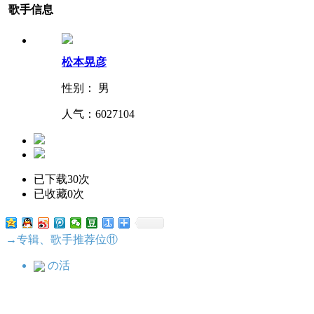
歌手信息
松本晃彦
性别： 男
人气：
6027104
已下载30次
已收藏0次
→专辑、歌手推荐位⑪
の活