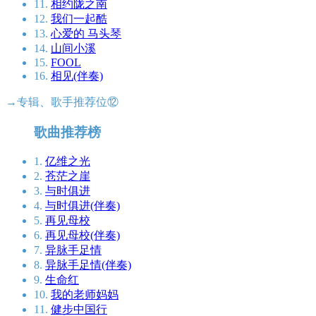
11.
相约陇之南
12.
我们一起酷
13.
心爱的 马头琴
14.
山间小溪
15.
FOOL
16.
相见(伴奏)
→专辑、歌手推荐位⑫
歌曲推荐榜
1.
亿维之光
2.
苍茫之崖
3.
与时俱进
4.
与时俱进(伴奏)
5.
再见母校
6.
再见母校(伴奏)
7.
异脉手足情
8.
异脉手足情(伴奏)
9.
生命红
10.
我的老师妈妈
11.
健步中国行