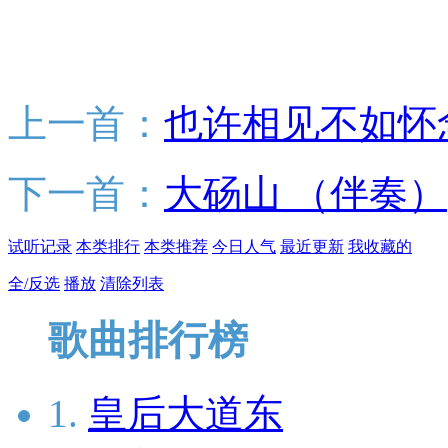
上一首：
也许相见不如怀
下一首：
大砀山 （伴奏）
试听记录
本类排行
本类推荐
今日人气
最近更新
我收藏的
全/反选
播放
清除列表
歌曲排行榜
1.
皇后大道东