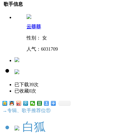
歌手信息
云菲菲
性别： 女
人气：
6031709
已下载39次
已收藏0次
→专辑、歌手推荐位⑪
白狐