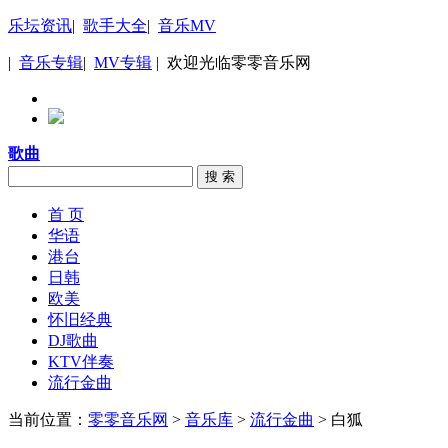
乐坛资讯
|
歌手大全
|
音乐MV
|
音乐专辑
|
MV专辑
| 欢迎光临零零音乐网
歌曲
搜 索
首 页
华语
港台
日韩
欧美
怀旧经典
DJ歌曲
KTV伴奏
流行金曲
当前位置：
零零音乐网
>
音乐库
>
流行金曲
> 白狐