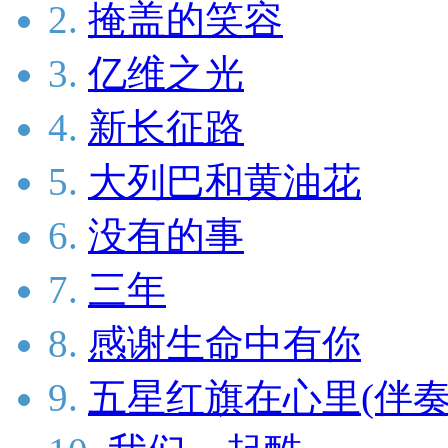
2.
掩盖的笑容
3.
亿维之光
4.
新长征路
5.
大列巴和黄油花
6.
没有的事
7.
三年
8.
感谢生命中有你
9.
五星红旗在心里(伴奏