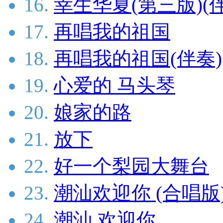
16.
幸生华夏(第三版)(
17.
再唱我的祖国
18.
再唱我的祖国(伴奏)
19.
心爱的 马头琴
20.
娘家的路
21.
放下
22.
好一个梨园大舞台
23.
潮汕欢迎你 (合唱版
24.
潮汕 欢迎你