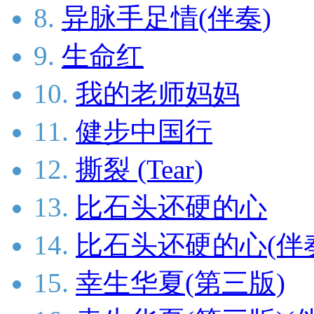
8.
异脉手足情(伴奏)
9.
生命红
10.
我的老师妈妈
11.
健步中国行
12.
撕裂 (Tear)
13.
比石头还硬的心
14.
比石头还硬的心(伴
15.
幸生华夏(第三版)