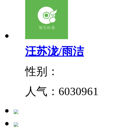
汪苏泷/雨洁
性别：
人气：
6030961