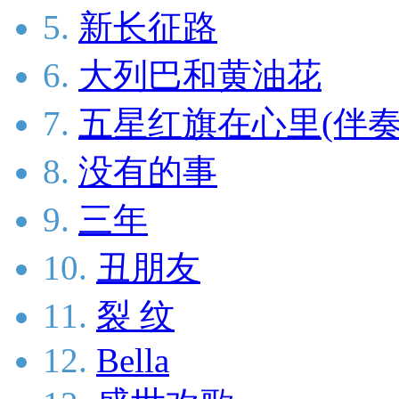
5.
新长征路
6.
大列巴和黄油花
7.
五星红旗在心里(伴奏
8.
没有的事
9.
三年
10.
丑朋友
11.
裂 纹
12.
Bella