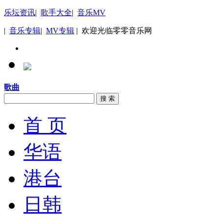
乐坛资讯
|
歌手大全
|
音乐MV
|
音乐专辑
|
MV专辑
| 欢迎光临零零音乐网
歌曲
搜 索
首 页
华语
港台
日韩