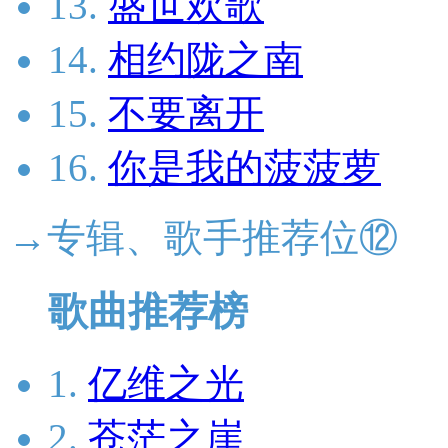
13.
盛世欢歌
14.
相约陇之南
15.
不要离开
16.
你是我的菠菠萝
→专辑、歌手推荐位⑫
歌曲推荐榜
1.
亿维之光
2.
苍茫之崖