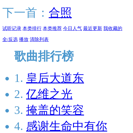
下一首：
合照
试听记录
本类排行
本类推荐
今日人气
最近更新
我收藏的
全/反选
播放
清除列表
歌曲排行榜
1.
皇后大道东
2.
亿维之光
3.
掩盖的笑容
4.
感谢生命中有你