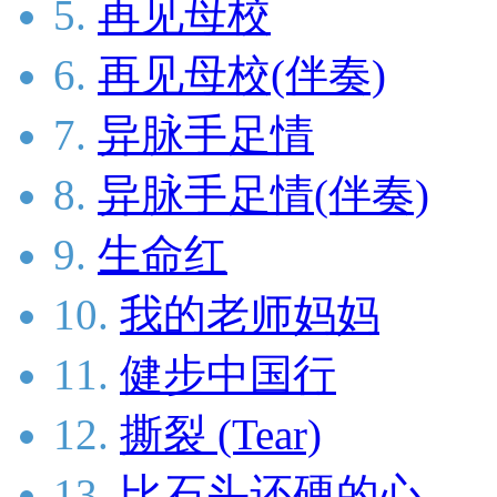
5.
再见母校
6.
再见母校(伴奏)
7.
异脉手足情
8.
异脉手足情(伴奏)
9.
生命红
10.
我的老师妈妈
11.
健步中国行
12.
撕裂 (Tear)
13.
比石头还硬的心