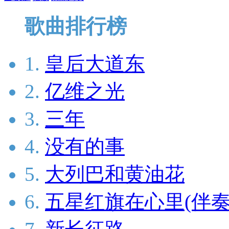
歌曲排行榜
1.
皇后大道东
2.
亿维之光
3.
三年
4.
没有的事
5.
大列巴和黄油花
6.
五星红旗在心里(伴奏