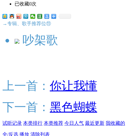
已收藏0次
→专辑、歌手推荐位⑪
吵架歌
上一首：
你让我懂
下一首：
黑色蝴蝶
试听记录
本类排行
本类推荐
今日人气
最近更新
我收藏的
全/反选
播放
清除列表