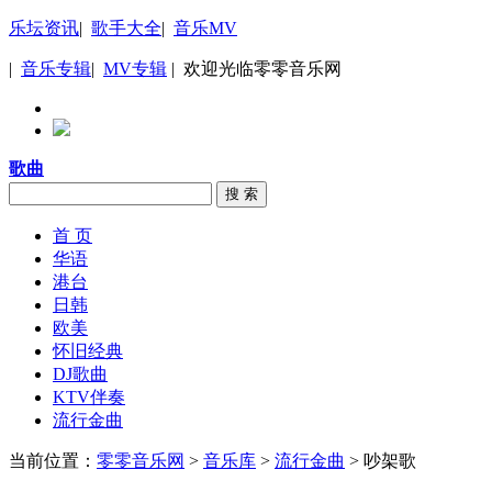
乐坛资讯
|
歌手大全
|
音乐MV
|
音乐专辑
|
MV专辑
| 欢迎光临零零音乐网
歌曲
搜 索
首 页
华语
港台
日韩
欧美
怀旧经典
DJ歌曲
KTV伴奏
流行金曲
当前位置：
零零音乐网
>
音乐库
>
流行金曲
> 吵架歌