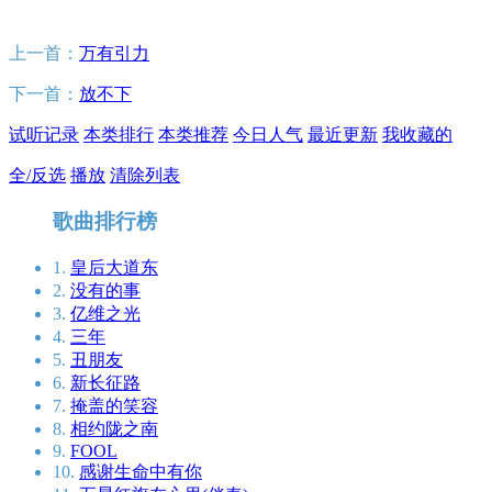
上一首：
万有引力
下一首：
放不下
试听记录
本类排行
本类推荐
今日人气
最近更新
我收藏的
全/反选
播放
清除列表
歌曲排行榜
1.
皇后大道东
2.
没有的事
3.
亿维之光
4.
三年
5.
丑朋友
6.
新长征路
7.
掩盖的笑容
8.
相约陇之南
9.
FOOL
10.
感谢生命中有你