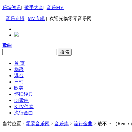
乐坛资讯
|
歌手大全
|
音乐MV
|
音乐专辑
|
MV专辑
| 欢迎光临零零音乐网
歌曲
搜 索
首 页
华语
港台
日韩
欧美
怀旧经典
DJ歌曲
KTV伴奏
流行金曲
当前位置：
零零音乐网
>
音乐库
>
流行金曲
> 放不下 （Remix