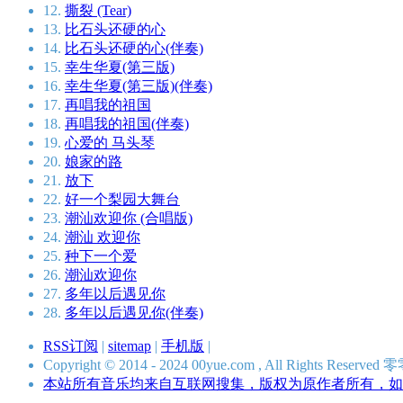
12.
撕裂 (Tear)
13.
比石头还硬的心
14.
比石头还硬的心(伴奏)
15.
幸生华夏(第三版)
16.
幸生华夏(第三版)(伴奏)
17.
再唱我的祖国
18.
再唱我的祖国(伴奏)
19.
心爱的 马头琴
20.
娘家的路
21.
放下
22.
好一个梨园大舞台
23.
潮汕欢迎你 (合唱版)
24.
潮汕 欢迎你
25.
种下一个爱
26.
潮汕欢迎你
27.
多年以后遇见你
28.
多年以后遇见你(伴奏)
RSS订阅
|
sitemap
|
手机版
|
Copyright © 2014 - 2024 00yue.com , All Rights Res
本站所有音乐均来自互联网搜集，版权为原作者所有，如