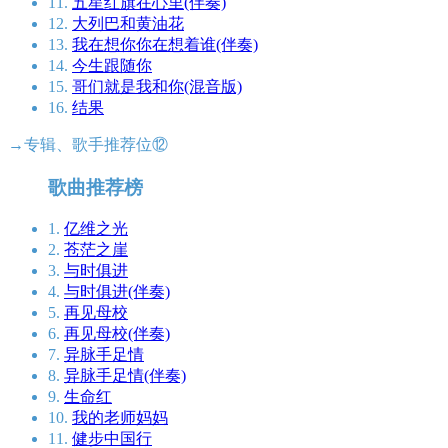
11.
五星红旗在心里(伴奏)
12.
大列巴和黄油花
13.
我在想你你在想着谁(伴奏)
14.
今生跟随你
15.
哥们就是我和你(混音版)
16.
结果
→专辑、歌手推荐位⑫
歌曲推荐榜
1.
亿维之光
2.
苍茫之崖
3.
与时俱进
4.
与时俱进(伴奏)
5.
再见母校
6.
再见母校(伴奏)
7.
异脉手足情
8.
异脉手足情(伴奏)
9.
生命红
10.
我的老师妈妈
11.
健步中国行