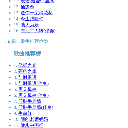
11.
鼓语.最爱中国风
12.
仙缘恋
13.
送你一朵呐花花
14.
今生跟随你
15.
助人为乐
16.
东北二人转(伴奏)
→专辑、歌手推荐位⑫
歌曲推荐榜
1.
亿维之光
2.
苍茫之崖
3.
与时俱进
4.
与时俱进(伴奏)
5.
再见母校
6.
再见母校(伴奏)
7.
异脉手足情
8.
异脉手足情(伴奏)
9.
生命红
10.
我的老师妈妈
11.
健步中国行