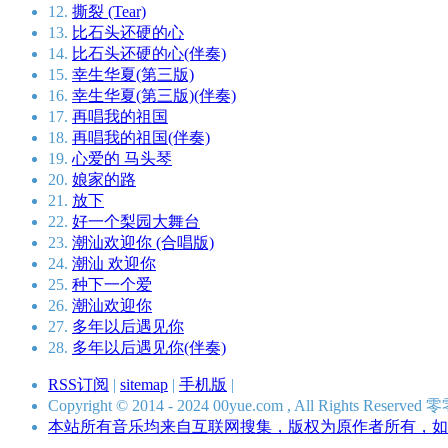
12.
撕裂 (Tear)
13.
比石头还硬的心
14.
比石头还硬的心(伴奏)
15.
幸生华夏(第三版)
16.
幸生华夏(第三版)(伴奏)
17.
再唱我的祖国
18.
再唱我的祖国(伴奏)
19.
心爱的 马头琴
20.
娘家的路
21.
放下
22.
好一个梨园大舞台
23.
潮汕欢迎你 (合唱版)
24.
潮汕 欢迎你
25.
种下一个爱
26.
潮汕欢迎你
27.
多年以后遇见你
28.
多年以后遇见你(伴奏)
RSS订阅
|
sitemap
|
手机版
|
Copyright © 2014 - 2024 00yue.com , All Rights Res
本站所有音乐均来自互联网搜集，版权为原作者所有，如