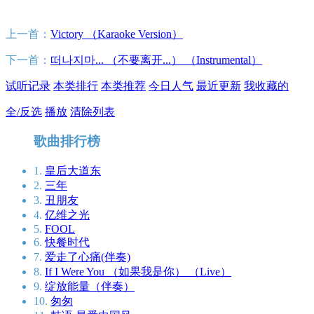
上一首：
Victory （Karaoke Version）
下一首：
떠나지마... （不要离开...） （Instrumental）
试听记录
本类排行
本类推荐
今日人气
最近更新
我收藏的
全/反选
播放
清除列表
歌曲排行榜
1.
皇后大道东
2.
三年
3.
丑朋友
4.
亿维之光
5.
FOOL
6.
快餐时代
7.
爱走了心痛(伴奏)
8.
If I Were You （如果我是你） （Live）
9.
绽放能量（伴奏）
10.
匆匆