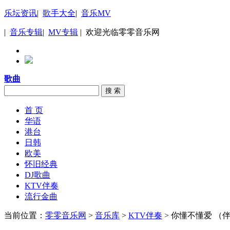
乐坛资讯
|
歌手大全
|
音乐MV
|
音乐专辑
|
MV专辑
| 欢迎光临零零音乐网
歌曲
搜 索
首 页
华语
港台
日韩
欧美
怀旧经典
DJ歌曲
KTV伴奏
流行金曲
当前位置：
零零音乐网
>
音乐库
>
KTV伴奏
> 你懂不懂爱 （