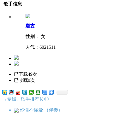
歌手信息
唐古
性别： 女
人气：
6021511
已下载49次
已收藏0次
→专辑、歌手推荐位⑪
你懂不懂爱 （伴奏）