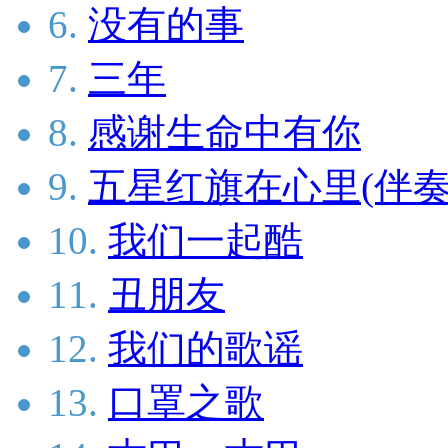
6.
没有的事
7.
三年
8.
感谢生命中有你
9.
五星红旗在心里(伴奏
10.
我们一起酷
11.
丑朋友
12.
我们的歌谣
13.
口罩之歌