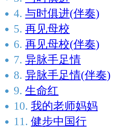
4.
与时俱进(伴奏)
5.
再见母校
6.
再见母校(伴奏)
7.
异脉手足情
8.
异脉手足情(伴奏)
9.
生命红
10.
我的老师妈妈
11.
健步中国行