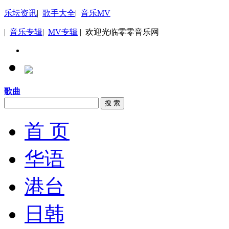
乐坛资讯
|
歌手大全
|
音乐MV
|
音乐专辑
|
MV专辑
| 欢迎光临零零音乐网
歌曲
搜 索
首 页
华语
港台
日韩