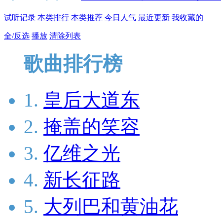
试听记录
本类排行
本类推荐
今日人气
最近更新
我收藏的
全/反选
播放
清除列表
歌曲排行榜
1.
皇后大道东
2.
掩盖的笑容
3.
亿维之光
4.
新长征路
5.
大列巴和黄油花