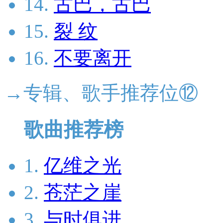
14.
古巴，古巴
15.
裂 纹
16.
不要离开
→专辑、歌手推荐位⑫
歌曲推荐榜
1.
亿维之光
2.
苍茫之崖
3.
与时俱进