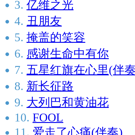
3.
亿维之光
4.
丑朋友
5.
掩盖的笑容
6.
感谢生命中有你
7.
五星红旗在心里(伴奏
8.
新长征路
9.
大列巴和黄油花
10.
FOOL
11.
爱走了心痛(伴奏)