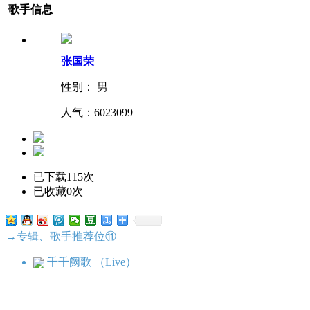
歌手信息
张国荣
性别： 男
人气：
6023099
已下载115次
已收藏0次
→专辑、歌手推荐位⑪
千千阙歌 （Live）