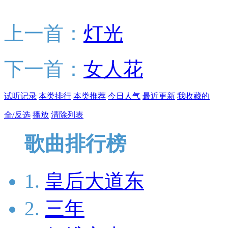
上一首：
灯光
下一首：
女人花
试听记录
本类排行
本类推荐
今日人气
最近更新
我收藏的
全/反选
播放
清除列表
歌曲排行榜
1.
皇后大道东
2.
三年