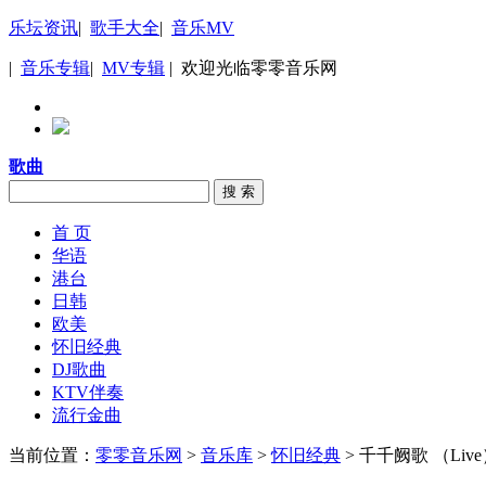
乐坛资讯
|
歌手大全
|
音乐MV
|
音乐专辑
|
MV专辑
| 欢迎光临零零音乐网
歌曲
搜 索
首 页
华语
港台
日韩
欧美
怀旧经典
DJ歌曲
KTV伴奏
流行金曲
当前位置：
零零音乐网
>
音乐库
>
怀旧经典
> 千千阙歌 （Liv