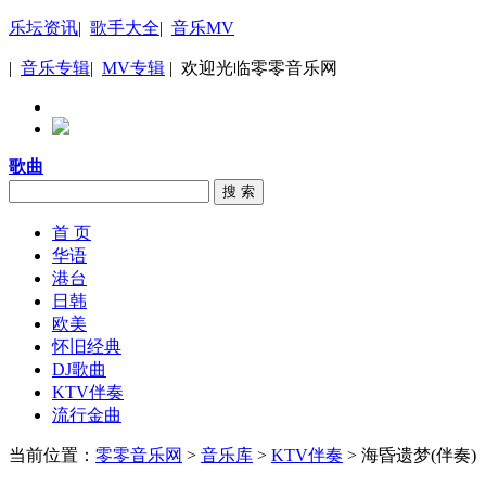
乐坛资讯
|
歌手大全
|
音乐MV
|
音乐专辑
|
MV专辑
| 欢迎光临零零音乐网
歌曲
搜 索
首 页
华语
港台
日韩
欧美
怀旧经典
DJ歌曲
KTV伴奏
流行金曲
当前位置：
零零音乐网
>
音乐库
>
KTV伴奏
> 海昏遗梦(伴奏)