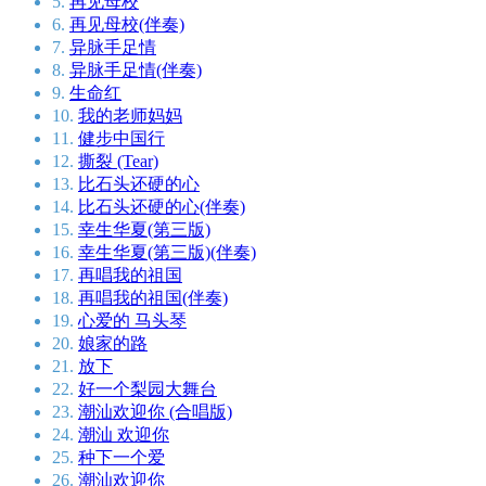
5.
再见母校
6.
再见母校(伴奏)
7.
异脉手足情
8.
异脉手足情(伴奏)
9.
生命红
10.
我的老师妈妈
11.
健步中国行
12.
撕裂 (Tear)
13.
比石头还硬的心
14.
比石头还硬的心(伴奏)
15.
幸生华夏(第三版)
16.
幸生华夏(第三版)(伴奏)
17.
再唱我的祖国
18.
再唱我的祖国(伴奏)
19.
心爱的 马头琴
20.
娘家的路
21.
放下
22.
好一个梨园大舞台
23.
潮汕欢迎你 (合唱版)
24.
潮汕 欢迎你
25.
种下一个爱
26.
潮汕欢迎你