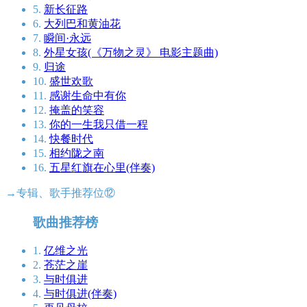
5.
新长征路
6.
大列巴和黄油花
7.
瞬间·永远
8.
外星女孩(《万物之灵》 电影主题曲)
9.
归途
10.
盛世欢歌
11.
感谢生命中有你
12.
掩盖的笑容
13.
你的一生我只借一程
14.
快餐时代
15.
相约陇之南
16.
五星红旗在心里(伴奏)
→专辑、歌手推荐位⑫
歌曲推荐榜
1.
亿维之光
2.
苍茫之崖
3.
与时俱进
4.
与时俱进(伴奏)