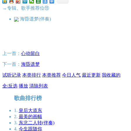
→专辑、歌手推荐位⑪
海昏遗梦(伴奏)
上一首：
心动留白
下一首：
海昏遗梦
试听记录
本类排行
本类推荐
今日人气
最近更新
我收藏的
全/反选
播放
清除列表
歌曲排行榜
1.
皇后大道东
2.
最美的画幅
3.
东北二人转(伴奏)
4.
今生跟随你