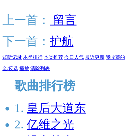
上一首：
留言
下一首：
护航
试听记录
本类排行
本类推荐
今日人气
最近更新
我收藏的
全/反选
播放
清除列表
歌曲排行榜
1.
皇后大道东
2.
亿维之光