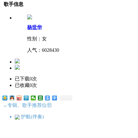
歌手信息
杨世华
性别：女
人气：
6028430
已下载0次
已收藏0次
→专辑、歌手推荐位⑪
护航(伴奏)