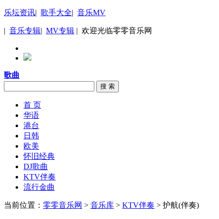
乐坛资讯
|
歌手大全
|
音乐MV
|
音乐专辑
|
MV专辑
| 欢迎光临零零音乐网
歌曲
搜 索
首 页
华语
港台
日韩
欧美
怀旧经典
DJ歌曲
KTV伴奏
流行金曲
当前位置：
零零音乐网
>
音乐库
>
KTV伴奏
> 护航(伴奏)