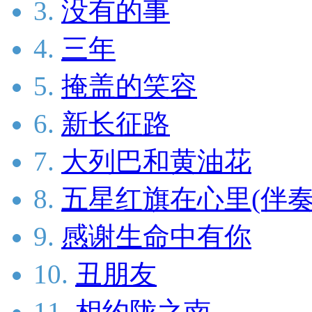
3.
没有的事
4.
三年
5.
掩盖的笑容
6.
新长征路
7.
大列巴和黄油花
8.
五星红旗在心里(伴奏
9.
感谢生命中有你
10.
丑朋友
11.
相约陇之南