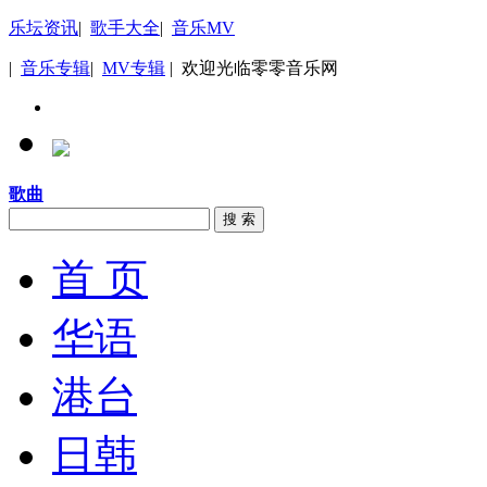
乐坛资讯
|
歌手大全
|
音乐MV
|
音乐专辑
|
MV专辑
| 欢迎光临零零音乐网
歌曲
搜 索
首 页
华语
港台
日韩