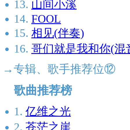
13.
山间小溪
14.
FOOL
15.
相见(伴奏)
16.
哥们就是我和你(混
→专辑、歌手推荐位⑫
歌曲推荐榜
1.
亿维之光
2.
苍茫之崖