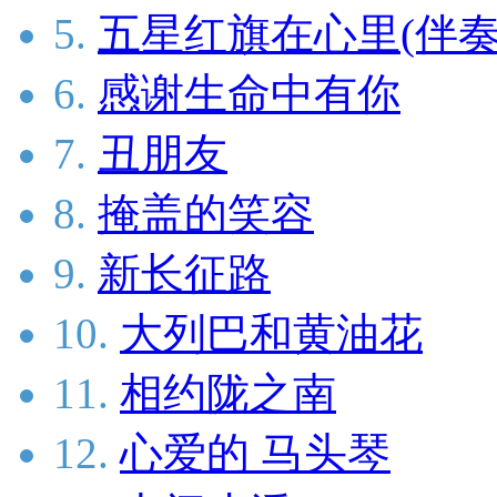
5.
五星红旗在心里(伴奏
6.
感谢生命中有你
7.
丑朋友
8.
掩盖的笑容
9.
新长征路
10.
大列巴和黄油花
11.
相约陇之南
12.
心爱的 马头琴