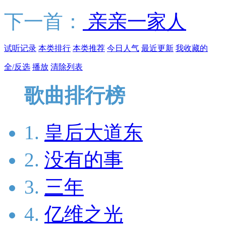
下一首：
亲亲一家人
试听记录
本类排行
本类推荐
今日人气
最近更新
我收藏的
全/反选
播放
清除列表
歌曲排行榜
1.
皇后大道东
2.
没有的事
3.
三年
4.
亿维之光