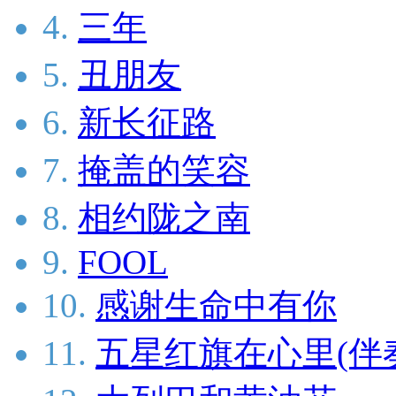
4.
三年
5.
丑朋友
6.
新长征路
7.
掩盖的笑容
8.
相约陇之南
9.
FOOL
10.
感谢生命中有你
11.
五星红旗在心里(伴