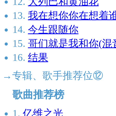
12.
大列巴和黄油花
13.
我在想你你在想着谁
14.
今生跟随你
15.
哥们就是我和你(混
16.
结果
→专辑、歌手推荐位⑫
歌曲推荐榜
1.
亿维之光