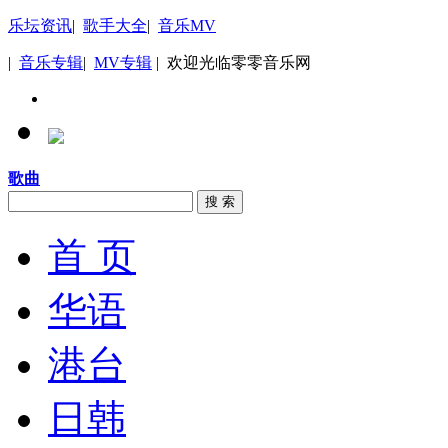
乐坛资讯
|
歌手大全
|
音乐MV
|
音乐专辑
|
MV专辑
| 欢迎光临零零音乐网
歌曲
搜 索
首 页
华语
港台
日韩