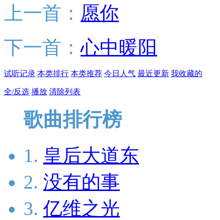
上一首：
愿你
下一首：
心中暖阳
试听记录
本类排行
本类推荐
今日人气
最近更新
我收藏的
全/反选
播放
清除列表
歌曲排行榜
1.
皇后大道东
2.
没有的事
3.
亿维之光