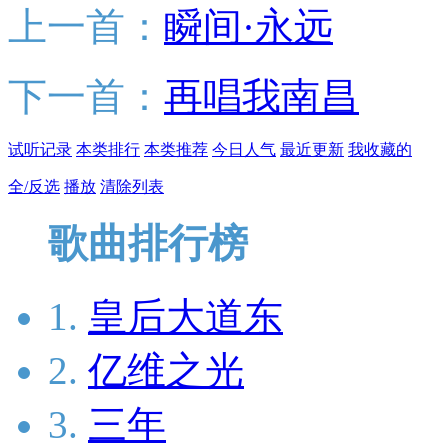
上一首：
瞬间·永远
下一首：
再唱我南昌
试听记录
本类排行
本类推荐
今日人气
最近更新
我收藏的
全/反选
播放
清除列表
歌曲排行榜
1.
皇后大道东
2.
亿维之光
3.
三年