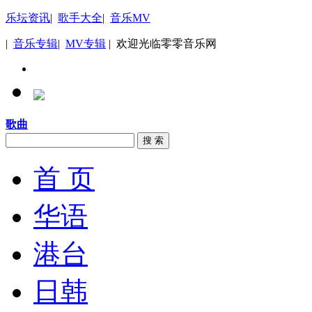
乐坛资讯
|
歌手大全
|
音乐MV
|
音乐专辑
|
MV专辑
| 欢迎光临零零音乐网
歌曲
搜 索
首 页
华语
港台
日韩