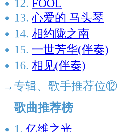
12.
FOOL
13.
心爱的 马头琴
14.
相约陇之南
15.
一世芳华(伴奏)
16.
相见(伴奏)
→专辑、歌手推荐位⑫
歌曲推荐榜
1.
亿维之光