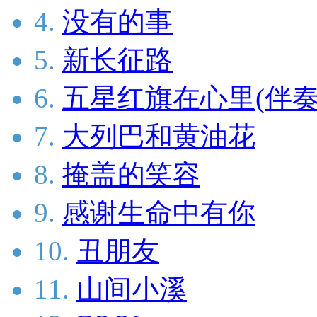
4.
没有的事
5.
新长征路
6.
五星红旗在心里(伴奏
7.
大列巴和黄油花
8.
掩盖的笑容
9.
感谢生命中有你
10.
丑朋友
11.
山间小溪