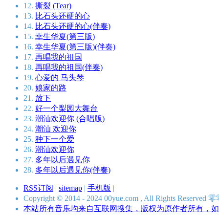
12.
撕裂 (Tear)
13.
比石头还硬的心
14.
比石头还硬的心(伴奏)
15.
幸生华夏(第三版)
16.
幸生华夏(第三版)(伴奏)
17.
再唱我的祖国
18.
再唱我的祖国(伴奏)
19.
心爱的 马头琴
20.
娘家的路
21.
放下
22.
好一个梨园大舞台
23.
潮汕欢迎你 (合唱版)
24.
潮汕 欢迎你
25.
种下一个爱
26.
潮汕欢迎你
27.
多年以后遇见你
28.
多年以后遇见你(伴奏)
RSS订阅
|
sitemap
|
手机版
|
Copyright © 2014 - 2024 00yue.com , All Rights Res
本站所有音乐均来自互联网搜集，版权为原作者所有，如