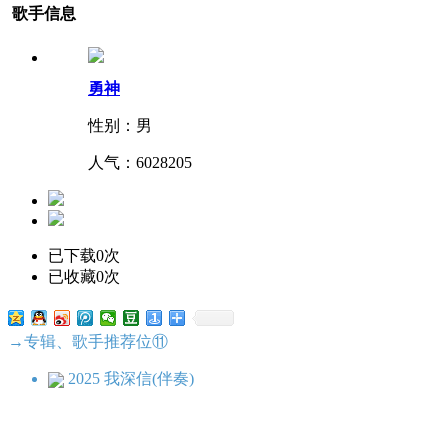
歌手信息
勇神
性别：男
人气：
6028205
已下载0次
已收藏0次
→专辑、歌手推荐位⑪
2025 我深信(伴奏)