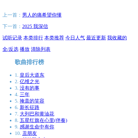
上一首：
男人的痛希望你懂
下一首：
2025 我深信
试听记录
本类排行
本类推荐
今日人气
最近更新
我收藏的
全/反选
播放
清除列表
歌曲排行榜
1.
皇后大道东
2.
亿维之光
3.
没有的事
4.
三年
5.
掩盖的笑容
6.
新长征路
7.
大列巴和黄油花
8.
五星红旗在心里(伴奏)
9.
感谢生命中有你
10.
丑朋友