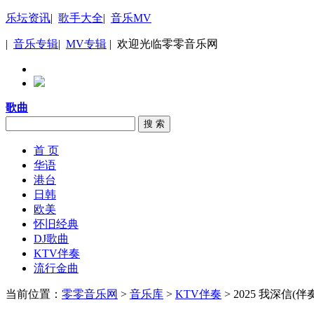
乐坛资讯
|
歌手大全
|
音乐MV
|
音乐专辑
|
MV专辑
| 欢迎光临零零音乐网
歌曲
搜 索
首 页
华语
港台
日韩
欧美
怀旧经典
DJ歌曲
KTV伴奏
流行金曲
当前位置：
零零音乐网
>
音乐库
>
KTV伴奏
> 2025 我深信(伴