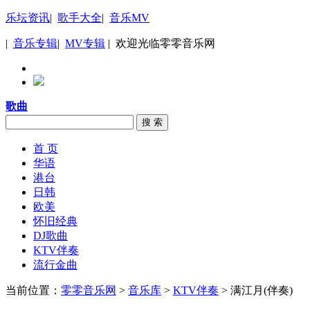
乐坛资讯
|
歌手大全
|
音乐MV
|
音乐专辑
|
MV专辑
| 欢迎光临零零音乐网
歌曲
搜 索
首 页
华语
港台
日韩
欧美
怀旧经典
DJ歌曲
KTV伴奏
流行金曲
当前位置：
零零音乐网
>
音乐库
>
KTV伴奏
> 满江月(伴奏)