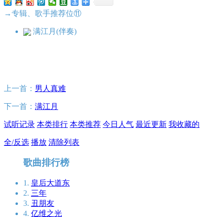
→专辑、歌手推荐位⑪
满江月(伴奏)
上一首：
男人真难
下一首：
满江月
试听记录
本类排行
本类推荐
今日人气
最近更新
我收藏的
全/反选
播放
清除列表
歌曲排行榜
1.
皇后大道东
2.
三年
3.
丑朋友
4.
亿维之光