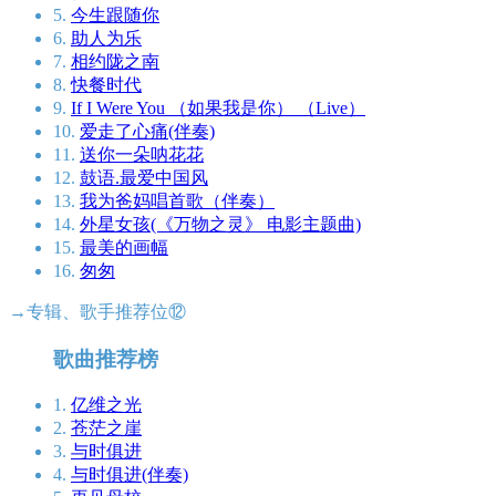
5.
今生跟随你
6.
助人为乐
7.
相约陇之南
8.
快餐时代
9.
If I Were You （如果我是你） （Live）
10.
爱走了心痛(伴奏)
11.
送你一朵呐花花
12.
鼓语.最爱中国风
13.
我为爸妈唱首歌（伴奏）
14.
外星女孩(《万物之灵》 电影主题曲)
15.
最美的画幅
16.
匆匆
→专辑、歌手推荐位⑫
歌曲推荐榜
1.
亿维之光
2.
苍茫之崖
3.
与时俱进
4.
与时俱进(伴奏)