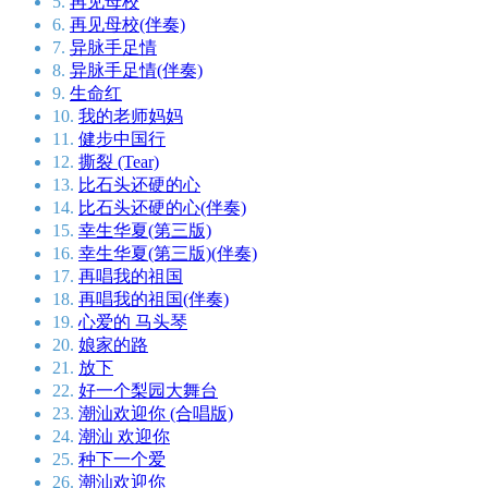
5.
再见母校
6.
再见母校(伴奏)
7.
异脉手足情
8.
异脉手足情(伴奏)
9.
生命红
10.
我的老师妈妈
11.
健步中国行
12.
撕裂 (Tear)
13.
比石头还硬的心
14.
比石头还硬的心(伴奏)
15.
幸生华夏(第三版)
16.
幸生华夏(第三版)(伴奏)
17.
再唱我的祖国
18.
再唱我的祖国(伴奏)
19.
心爱的 马头琴
20.
娘家的路
21.
放下
22.
好一个梨园大舞台
23.
潮汕欢迎你 (合唱版)
24.
潮汕 欢迎你
25.
种下一个爱
26.
潮汕欢迎你