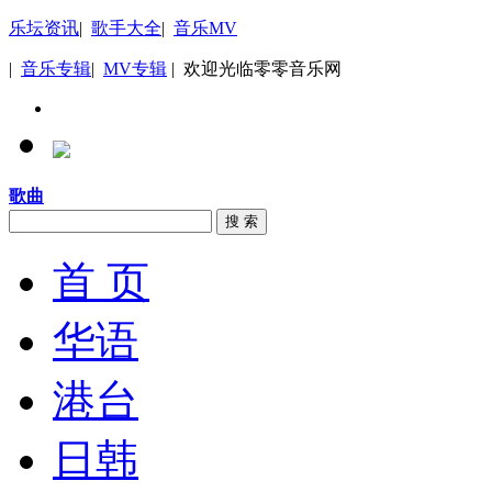
乐坛资讯
|
歌手大全
|
音乐MV
|
音乐专辑
|
MV专辑
| 欢迎光临零零音乐网
歌曲
搜 索
首 页
华语
港台
日韩