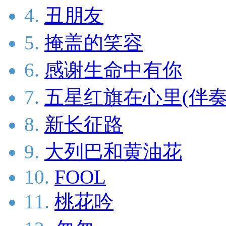
4.
丑朋友
5.
掩盖的笑容
6.
感谢生命中有你
7.
五星红旗在心里(伴奏
8.
新长征路
9.
大列巴和黄油花
10.
FOOL
11.
桃花吟