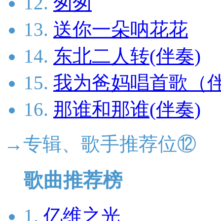
12.
匆匆
13.
送你一朵呐花花
14.
东北二人转(伴奏)
15.
我为爸妈唱首歌（
16.
那谁和那谁(伴奏)
→专辑、歌手推荐位⑫
歌曲推荐榜
1.
亿维之光