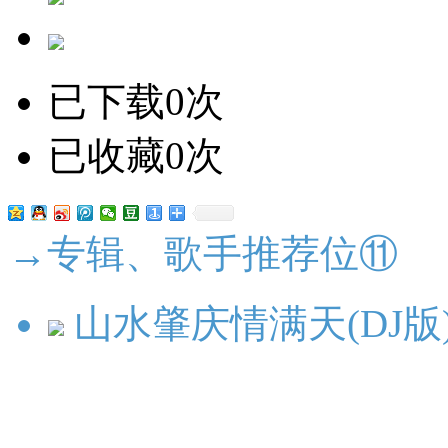
已下载0次
已收藏0次
→专辑、歌手推荐位⑪
山水肇庆情满天(DJ版