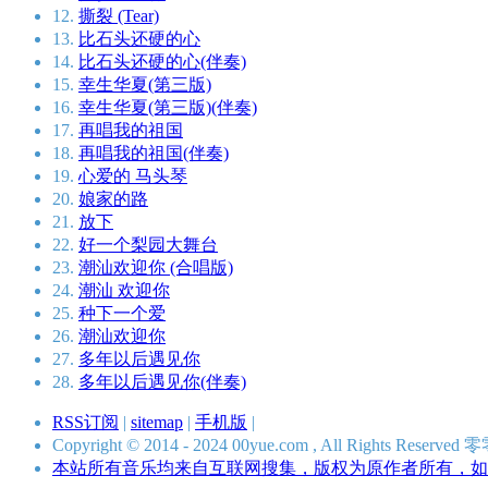
12.
撕裂 (Tear)
13.
比石头还硬的心
14.
比石头还硬的心(伴奏)
15.
幸生华夏(第三版)
16.
幸生华夏(第三版)(伴奏)
17.
再唱我的祖国
18.
再唱我的祖国(伴奏)
19.
心爱的 马头琴
20.
娘家的路
21.
放下
22.
好一个梨园大舞台
23.
潮汕欢迎你 (合唱版)
24.
潮汕 欢迎你
25.
种下一个爱
26.
潮汕欢迎你
27.
多年以后遇见你
28.
多年以后遇见你(伴奏)
RSS订阅
|
sitemap
|
手机版
|
Copyright © 2014 - 2024 00yue.com , All Rights Res
本站所有音乐均来自互联网搜集，版权为原作者所有，如