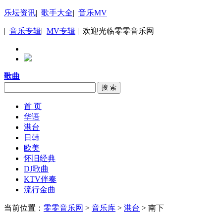
乐坛资讯
|
歌手大全
|
音乐MV
|
音乐专辑
|
MV专辑
| 欢迎光临零零音乐网
歌曲
搜 索
首 页
华语
港台
日韩
欧美
怀旧经典
DJ歌曲
KTV伴奏
流行金曲
当前位置：
零零音乐网
>
音乐库
>
港台
> 南下