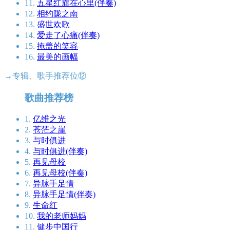
11.
五星红旗在心里(伴奏)
12.
相约陇之南
13.
盛世欢歌
14.
爱走了心痛(伴奏)
15.
掩盖的笑容
16.
最美的画幅
→专辑、歌手推荐位⑫
歌曲推荐榜
1.
亿维之光
2.
苍茫之崖
3.
与时俱进
4.
与时俱进(伴奏)
5.
再见母校
6.
再见母校(伴奏)
7.
异脉手足情
8.
异脉手足情(伴奏)
9.
生命红
10.
我的老师妈妈
11.
健步中国行