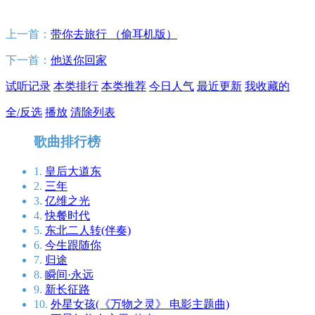
上一首：
带你去旅行 （偷耳机版）
下一首：
他送你回家
试听记录
本类排行
本类推荐
今日人气
最近更新
我收藏的
全/反选
播放
清除列表
歌曲排行榜
1.
皇后大道东
2.
三年
3.
亿维之光
4.
快餐时代
5.
东北二人转(伴奏)
6.
今生跟随你
7.
归途
8.
瞬间·永远
9.
新长征路
10.
外星女孩(《万物之灵》 电影主题曲)