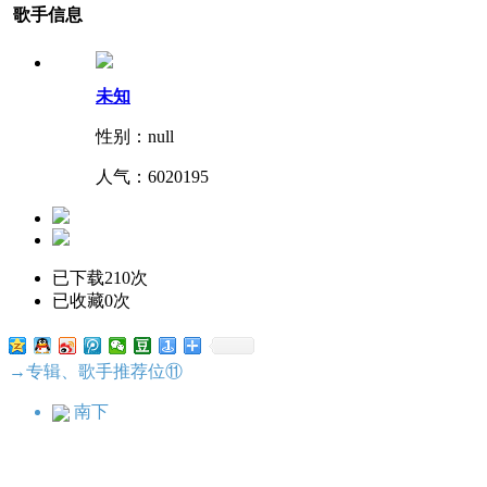
歌手信息
未知
性别：null
人气：
6020195
已下载210次
已收藏0次
→专辑、歌手推荐位⑪
南下