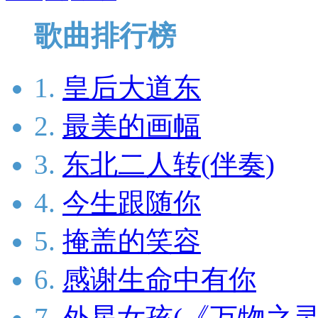
歌曲排行榜
1.
皇后大道东
2.
最美的画幅
3.
东北二人转(伴奏)
4.
今生跟随你
5.
掩盖的笑容
6.
感谢生命中有你
7.
外星女孩(《万物之灵