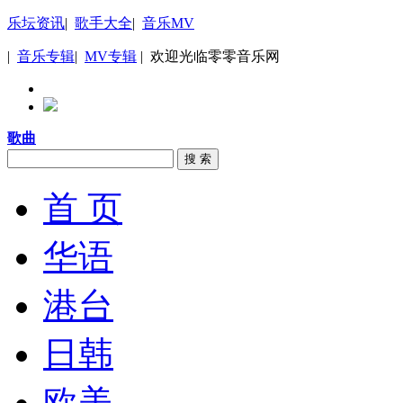
乐坛资讯
|
歌手大全
|
音乐MV
|
音乐专辑
|
MV专辑
| 欢迎光临零零音乐网
歌曲
搜 索
首 页
华语
港台
日韩
欧美