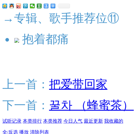
→专辑、歌手推荐位⑪
抱着都痛
上一首：
把爱带回家
下一首：
꿀차 （蜂蜜茶）
试听记录
本类排行
本类推荐
今日人气
最近更新
我收藏的
全/反选
播放
清除列表