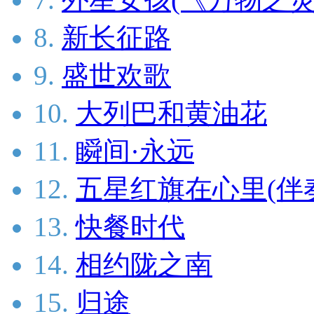
8.
新长征路
9.
盛世欢歌
10.
大列巴和黄油花
11.
瞬间·永远
12.
五星红旗在心里(伴
13.
快餐时代
14.
相约陇之南
15.
归途