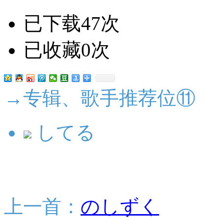
已下载47次
已收藏0次
→专辑、歌手推荐位⑪
してる
上一首：
のしずく