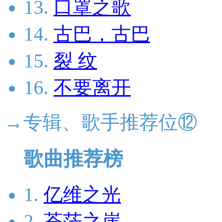
13.
口罩之歌
14.
古巴，古巴
15.
裂 纹
16.
不要离开
→专辑、歌手推荐位⑫
歌曲推荐榜
1.
亿维之光
2.
苍茫之崖