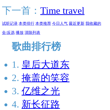
下一首：
Time travel
试听记录
本类排行
本类推荐
今日人气
最近更新
我收藏的
全/反选
播放
清除列表
歌曲排行榜
1.
皇后大道东
2.
掩盖的笑容
3.
亿维之光
4.
新长征路