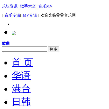
乐坛资讯
|
歌手大全
|
音乐MV
|
音乐专辑
|
MV专辑
| 欢迎光临零零音乐网
歌曲
搜 索
首 页
华语
港台
日韩