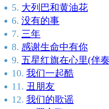
5.
大列巴和黄油花
6.
没有的事
7.
三年
8.
感谢生命中有你
9.
五星红旗在心里(伴奏
10.
我们一起酷
11.
丑朋友
12.
我们的歌谣