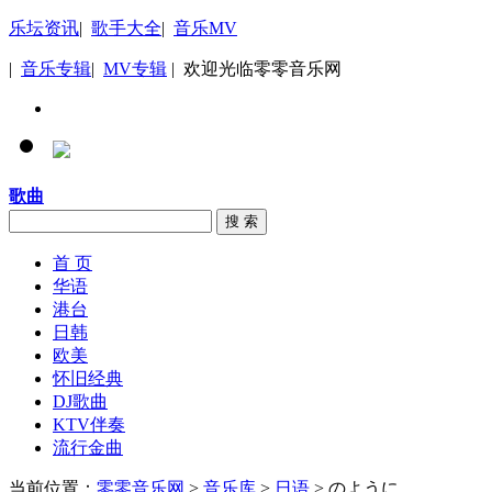
乐坛资讯
|
歌手大全
|
音乐MV
|
音乐专辑
|
MV专辑
| 欢迎光临零零音乐网
歌曲
搜 索
首 页
华语
港台
日韩
欧美
怀旧经典
DJ歌曲
KTV伴奏
流行金曲
当前位置：
零零音乐网
>
音乐库
>
日语
> のように