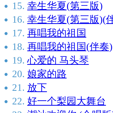
15.
幸生华夏(第三版)
16.
幸生华夏(第三版)(
17.
再唱我的祖国
18.
再唱我的祖国(伴奏)
19.
心爱的 马头琴
20.
娘家的路
21.
放下
22.
好一个梨园大舞台