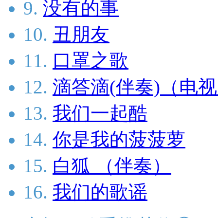
9.
没有的事
10.
丑朋友
11.
口罩之歌
12.
滴答滴(伴奏)（电
13.
我们一起酷
14.
你是我的菠菠萝
15.
白狐 （伴奏）
16.
我们的歌谣