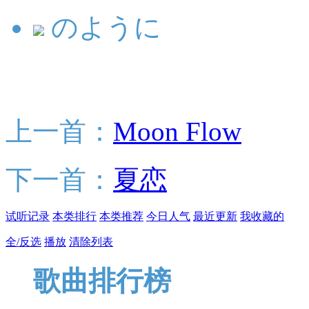
のように
上一首：
Moon Flow
下一首：
夏恋
试听记录
本类排行
本类推荐
今日人气
最近更新
我收藏的
全/反选
播放
清除列表
歌曲排行榜