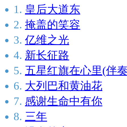
1.
皇后大道东
2.
掩盖的笑容
3.
亿维之光
4.
新长征路
5.
五星红旗在心里(伴奏
6.
大列巴和黄油花
7.
感谢生命中有你
8.
三年