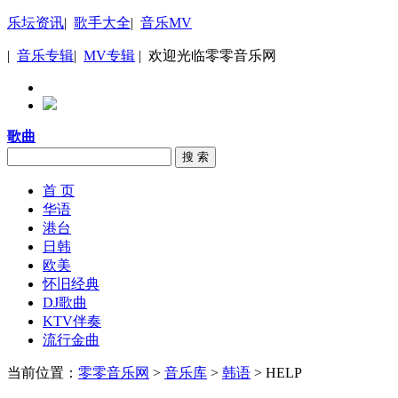
乐坛资讯
|
歌手大全
|
音乐MV
|
音乐专辑
|
MV专辑
| 欢迎光临零零音乐网
歌曲
搜 索
首 页
华语
港台
日韩
欧美
怀旧经典
DJ歌曲
KTV伴奏
流行金曲
当前位置：
零零音乐网
>
音乐库
>
韩语
> HELP