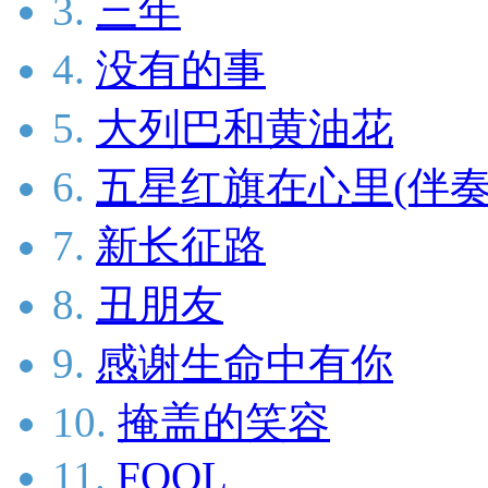
3.
三年
4.
没有的事
5.
大列巴和黄油花
6.
五星红旗在心里(伴奏
7.
新长征路
8.
丑朋友
9.
感谢生命中有你
10.
掩盖的笑容
11.
FOOL