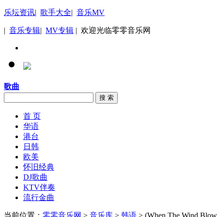
乐坛资讯
|
歌手大全
|
音乐MV
|
音乐专辑
|
MV专辑
| 欢迎光临零零音乐网
歌曲
搜 索
首 页
华语
港台
日韩
欧美
怀旧经典
DJ歌曲
KTV伴奏
流行金曲
当前位置：
零零音乐网
>
音乐库
>
韩语
> (When The Wind Blows)