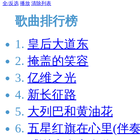
全/反选
播放
清除列表
歌曲排行榜
1.
皇后大道东
2.
掩盖的笑容
3.
亿维之光
4.
新长征路
5.
大列巴和黄油花
6.
五星红旗在心里(伴奏