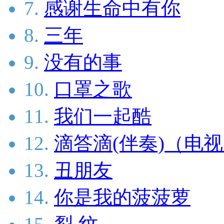
7.
感谢生命中有你
8.
三年
9.
没有的事
10.
口罩之歌
11.
我们一起酷
12.
滴答滴(伴奏)（电
13.
丑朋友
14.
你是我的菠菠萝