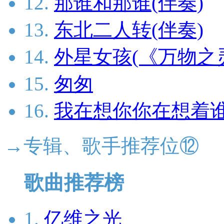
12.
那谁和那谁(伴奏)
13.
东北二人转(伴奏)
14.
外星女孩(《万物之
15.
匆匆
16.
我在想你你在想着谁
→专辑、歌手推荐位⑫
歌曲推荐榜
1.
亿维之光