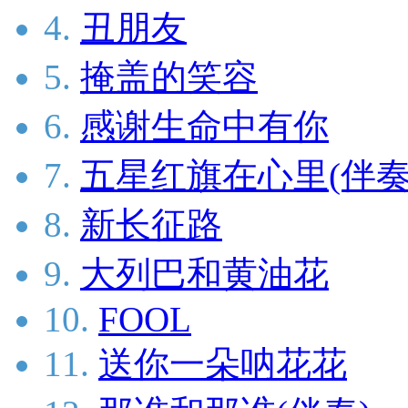
4.
丑朋友
5.
掩盖的笑容
6.
感谢生命中有你
7.
五星红旗在心里(伴奏
8.
新长征路
9.
大列巴和黄油花
10.
FOOL
11.
送你一朵呐花花