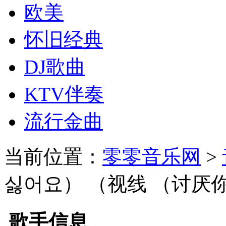
欧美
怀旧经典
DJ歌曲
KTV伴奏
流行金曲
当前位置：
零零音乐网
>
싫어요） （视线 （讨厌
歌手信息