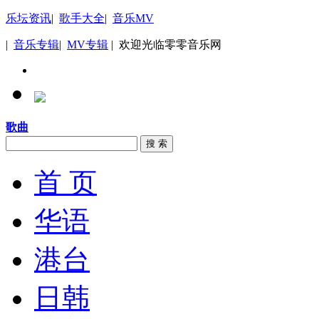
乐坛资讯
|
歌手大全
|
音乐MV
|
音乐专辑
|
MV专辑
| 欢迎光临零零音乐网
歌曲
搜 索
首 页
华语
港台
日韩