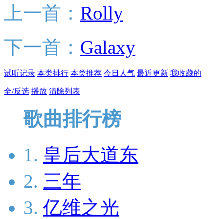
上一首：
Rolly
下一首：
Galaxy
试听记录
本类排行
本类推荐
今日人气
最近更新
我收藏的
全/反选
播放
清除列表
歌曲排行榜
1.
皇后大道东
2.
三年
3.
亿维之光