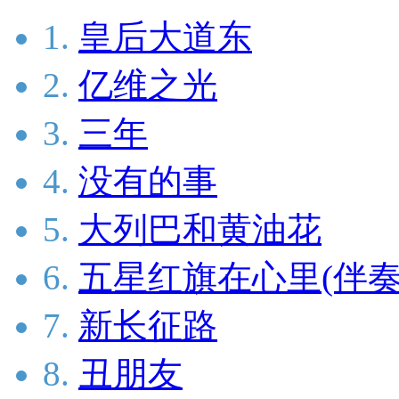
1.
皇后大道东
2.
亿维之光
3.
三年
4.
没有的事
5.
大列巴和黄油花
6.
五星红旗在心里(伴奏
7.
新长征路
8.
丑朋友