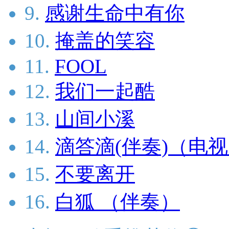
9.
感谢生命中有你
10.
掩盖的笑容
11.
FOOL
12.
我们一起酷
13.
山间小溪
14.
滴答滴(伴奏)（电
15.
不要离开
16.
白狐 （伴奏）