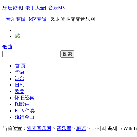
乐坛资讯
|
歌手大全
|
音乐MV
|
音乐专辑
|
MV专辑
| 欢迎光临零零音乐网
歌曲
搜 索
首 页
华语
港台
日韩
欧美
怀旧经典
DJ歌曲
KTV伴奏
流行金曲
当前位置：
零零音乐网
>
音乐库
>
韩语
> 마지막 축제 （With B