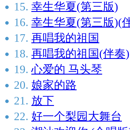
15.
幸生华夏(第三版)
16.
幸生华夏(第三版)(
17.
再唱我的祖国
18.
再唱我的祖国(伴奏)
19.
心爱的 马头琴
20.
娘家的路
21.
放下
22.
好一个梨园大舞台