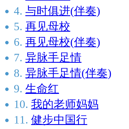
4.
与时俱进(伴奏)
5.
再见母校
6.
再见母校(伴奏)
7.
异脉手足情
8.
异脉手足情(伴奏)
9.
生命红
10.
我的老师妈妈
11.
健步中国行