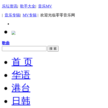
乐坛资讯
|
歌手大全
|
音乐MV
|
音乐专辑
|
MV专辑
| 欢迎光临零零音乐网
歌曲
搜 索
首 页
华语
港台
日韩