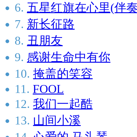
6.
五星红旗在心里(伴奏
7.
新长征路
8.
丑朋友
9.
感谢生命中有你
10.
掩盖的笑容
11.
FOOL
12.
我们一起酷
13.
山间小溪
14.
心爱的 马头琴