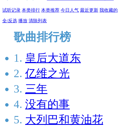
试听记录
本类排行
本类推荐
今日人气
最近更新
我收藏的
全/反选
播放
清除列表
歌曲排行榜
1.
皇后大道东
2.
亿维之光
3.
三年
4.
没有的事
5.
大列巴和黄油花