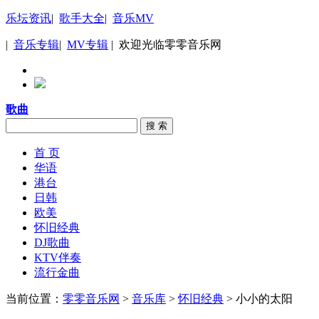
乐坛资讯
|
歌手大全
|
音乐MV
|
音乐专辑
|
MV专辑
| 欢迎光临零零音乐网
歌曲
搜 索
首 页
华语
港台
日韩
欧美
怀旧经典
DJ歌曲
KTV伴奏
流行金曲
当前位置：
零零音乐网
>
音乐库
>
怀旧经典
> 小小的太阳