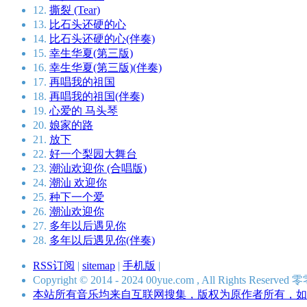
12.
撕裂 (Tear)
13.
比石头还硬的心
14.
比石头还硬的心(伴奏)
15.
幸生华夏(第三版)
16.
幸生华夏(第三版)(伴奏)
17.
再唱我的祖国
18.
再唱我的祖国(伴奏)
19.
心爱的 马头琴
20.
娘家的路
21.
放下
22.
好一个梨园大舞台
23.
潮汕欢迎你 (合唱版)
24.
潮汕 欢迎你
25.
种下一个爱
26.
潮汕欢迎你
27.
多年以后遇见你
28.
多年以后遇见你(伴奏)
RSS订阅
|
sitemap
|
手机版
|
Copyright © 2014 - 2024 00yue.com , All Rights Res
本站所有音乐均来自互联网搜集，版权为原作者所有，如