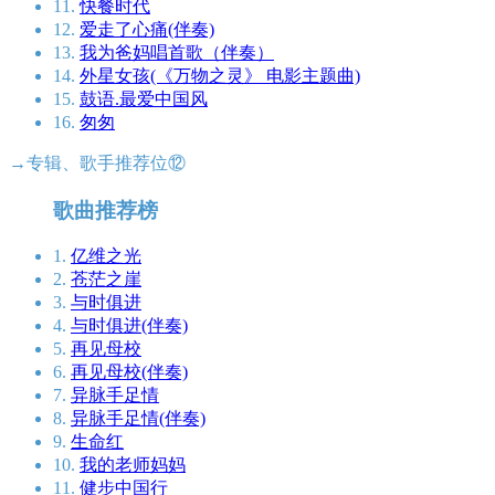
11.
快餐时代
12.
爱走了心痛(伴奏)
13.
我为爸妈唱首歌（伴奏）
14.
外星女孩(《万物之灵》 电影主题曲)
15.
鼓语.最爱中国风
16.
匆匆
→专辑、歌手推荐位⑫
歌曲推荐榜
1.
亿维之光
2.
苍茫之崖
3.
与时俱进
4.
与时俱进(伴奏)
5.
再见母校
6.
再见母校(伴奏)
7.
异脉手足情
8.
异脉手足情(伴奏)
9.
生命红
10.
我的老师妈妈
11.
健步中国行