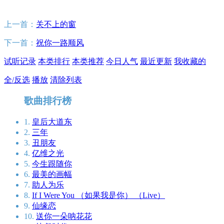
上一首：
关不上的窗
下一首：
祝你一路顺风
试听记录
本类排行
本类推荐
今日人气
最近更新
我收藏的
全/反选
播放
清除列表
歌曲排行榜
1.
皇后大道东
2.
三年
3.
丑朋友
4.
亿维之光
5.
今生跟随你
6.
最美的画幅
7.
助人为乐
8.
If I Were You （如果我是你） （Live）
9.
仙缘恋
10.
送你一朵呐花花