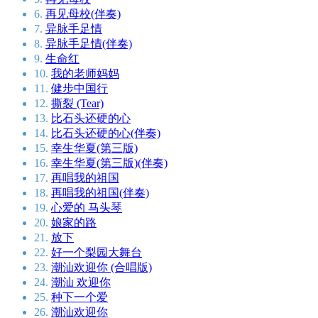
6.
再见母校(伴奏)
7.
异脉手足情
8.
异脉手足情(伴奏)
9.
生命红
10.
我的老师妈妈
11.
健步中国行
12.
撕裂 (Tear)
13.
比石头还硬的心
14.
比石头还硬的心(伴奏)
15.
幸生华夏(第三版)
16.
幸生华夏(第三版)(伴奏)
17.
再唱我的祖国
18.
再唱我的祖国(伴奏)
19.
心爱的 马头琴
20.
娘家的路
21.
放下
22.
好一个梨园大舞台
23.
潮汕欢迎你 (合唱版)
24.
潮汕 欢迎你
25.
种下一个爱
26.
潮汕欢迎你