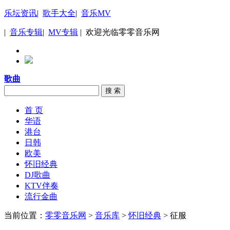
乐坛资讯
|
歌手大全
|
音乐MV
|
音乐专辑
|
MV专辑
| 欢迎光临零零音乐网
歌曲
搜 索
首 页
华语
港台
日韩
欧美
怀旧经典
DJ歌曲
KTV伴奏
流行金曲
当前位置：
零零音乐网
>
音乐库
>
怀旧经典
> 征服