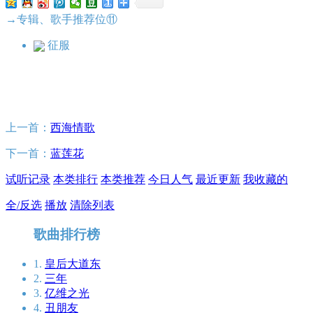
→专辑、歌手推荐位⑪
征服
上一首：
西海情歌
下一首：
蓝莲花
试听记录
本类排行
本类推荐
今日人气
最近更新
我收藏的
全/反选
播放
清除列表
歌曲排行榜
1.
皇后大道东
2.
三年
3.
亿维之光
4.
丑朋友