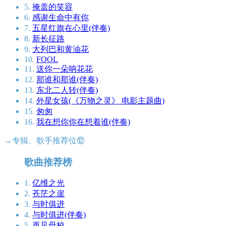
5.
掩盖的笑容
6.
感谢生命中有你
7.
五星红旗在心里(伴奏)
8.
新长征路
9.
大列巴和黄油花
10.
FOOL
11.
送你一朵呐花花
12.
那谁和那谁(伴奏)
13.
东北二人转(伴奏)
14.
外星女孩(《万物之灵》 电影主题曲)
15.
匆匆
16.
我在想你你在想着谁(伴奏)
→专辑、歌手推荐位⑫
歌曲推荐榜
1.
亿维之光
2.
苍茫之崖
3.
与时俱进
4.
与时俱进(伴奏)
5.
再见母校