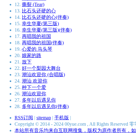
12.
撕裂 (Tear)
13.
比石头还硬的心
14.
比石头还硬的心(伴奏)
15.
幸生华夏(第三版)
16.
幸生华夏(第三版)(伴奏)
17.
再唱我的祖国
18.
再唱我的祖国(伴奏)
19.
心爱的 马头琴
20.
娘家的路
21.
放下
22.
好一个梨园大舞台
23.
潮汕欢迎你 (合唱版)
24.
潮汕 欢迎你
25.
种下一个爱
26.
潮汕欢迎你
27.
多年以后遇见你
28.
多年以后遇见你(伴奏)
RSS订阅
|
sitemap
|
手机版
|
Copyright © 2014 - 2024 00yue.com , All Rights Res
本站所有音乐均来自互联网搜集，版权为原作者所有，如