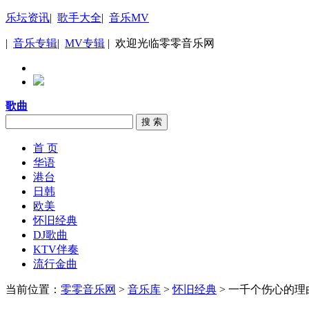
乐坛资讯
|
歌手大全
|
音乐MV
|
音乐专辑
|
MV专辑
| 欢迎光临零零音乐网
歌曲
搜 索
首 页
华语
港台
日韩
欧美
怀旧经典
DJ歌曲
KTV伴奏
流行金曲
当前位置：
零零音乐网
>
音乐库
>
怀旧经典
> 一千个伤心的理