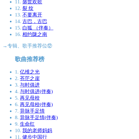
11.
盛世欢歌
12.
裂 纹
13.
不要离开
14.
古巴，古巴
15.
白狐 （伴奏）
16.
相约陇之南
→专辑、歌手推荐位⑫
歌曲推荐榜
1.
亿维之光
2.
苍茫之崖
3.
与时俱进
4.
与时俱进(伴奏)
5.
再见母校
6.
再见母校(伴奏)
7.
异脉手足情
8.
异脉手足情(伴奏)
9.
生命红
10.
我的老师妈妈
11.
健步中国行