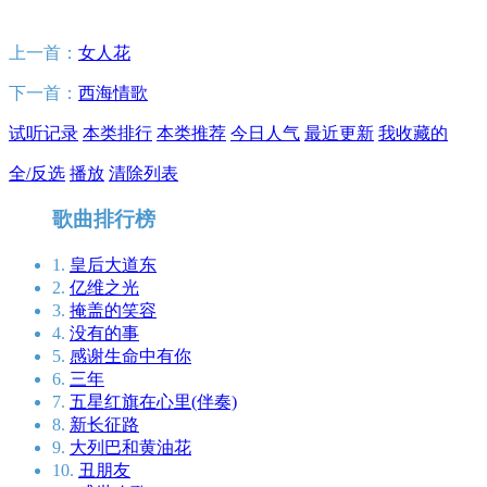
上一首：
女人花
下一首：
西海情歌
试听记录
本类排行
本类推荐
今日人气
最近更新
我收藏的
全/反选
播放
清除列表
歌曲排行榜
1.
皇后大道东
2.
亿维之光
3.
掩盖的笑容
4.
没有的事
5.
感谢生命中有你
6.
三年
7.
五星红旗在心里(伴奏)
8.
新长征路
9.
大列巴和黄油花
10.
丑朋友