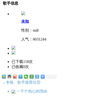
歌手信息
未知
性别：null
人气：
6031244
已下载118次
已收藏0次
→专辑、歌手推荐位⑪
一千个伤心的理由